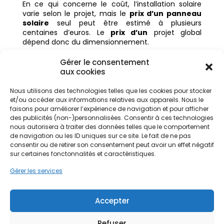
En ce qui concerne le coût, l’installation solaire
varie selon le projet, mais le
prix d’un panneau
solaire
seul peut être estimé à plusieurs
centaines d’euros. Le
prix d’un
projet global
dépend donc du dimensionnement.
Malgré l’investissement initial, les économies
Gérer le consentement
réalisées sur le
prix de l’électricité
rendent
aux cookies
l’opération rentable sur la
durée de vie des
panneaux
.
Nous utilisons des technologies telles que les cookies pour stocker
et/ou accéder aux informations relatives aux appareils. Nous le
Durée de vie et entretien
faisons pour améliorer l’expérience de navigation et pour afficher
des panneaux
des publicités (non-)personnalisées. Consentir à ces technologies
nous autorisera à traiter des données telles que le comportement
de navigation ou les ID uniques sur ce site. Le fait de ne pas
La
durée de vie
moyenne des
panneaux
consentir ou de retirer son consentement peut avoir un effet négatif
photovoltaïques
est de 25 à 30 ans. Les
cellules
sur certaines fonctonnalités et caractéristiques.
photovoltaïques
conservent un bon rendement
sur le long terme.
Gérer les services
Pour optimiser la
vie des panneaux solaires
, il
est recommandé d’:
Accepter
Entretenir vos panneaux solaires
(nettoyage
périodique)
Refuser