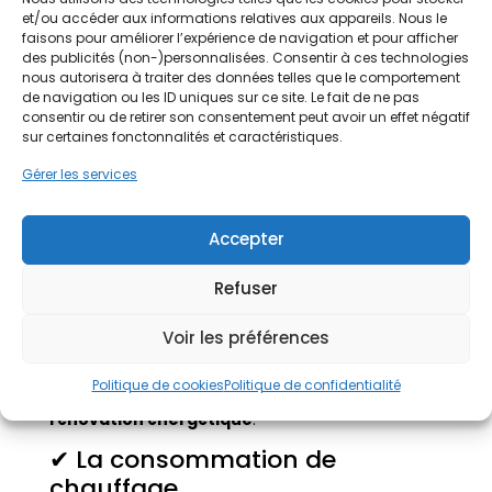
température, est un système discret, silencieux et
et/ou accéder aux informations relatives aux appareils. Nous le
particulièrement agréable.
faisons pour améliorer l’expérience de navigation et pour afficher
Il est compatible avec une
pompe à chaleur air-
des publicités (non-)personnalisées. Consentir à ces technologies
eau
, une chaudière ou un système mixte.
nous autorisera à traiter des données telles que le comportement
Il améliore fortement le
confort thermique
tout
de navigation ou les ID uniques sur ce site. Le fait de ne pas
en offrant un
modèle performant
, idéal pour
consentir ou de retirer son consentement peut avoir un effet négatif
réaliser des économies
dans le temps.
sur certaines fonctonnalités et caractéristiques.
Comment choisir son
Gérer les services
système de chauffage ?
Accepter
Pour déterminer
quel modèle de chauffage
choisir
, plusieurs critères doivent être évalués :
Refuser
✔ L’état énergétique de votre
logement
Voir les préférences
Une maison mal isolée nécessitera un système
Politique de cookies
Politique de confidentialité
plus puissant ou une réflexion globale sur la
rénovation énergétique
.
✔ La consommation de
chauffage