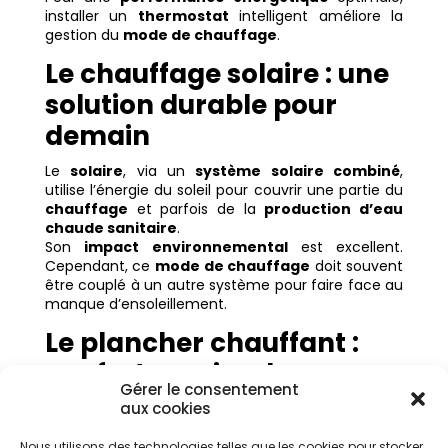
installer un
thermostat
intelligent améliore la
gestion du
mode de chauffage
.
Le chauffage solaire : une
solution durable pour
demain
Le
solaire
, via un
système solaire combiné
,
utilise l’énergie du soleil pour couvrir une partie du
chauffage
et parfois de la
production d’eau
chaude sanitaire
.
Son
impact environnemental
est excellent.
Cependant, ce
mode de chauffage
doit souvent
être couplé à un autre système pour faire face au
manque d’ensoleillement.
Le plancher chauffant :
confort maximal,
Gérer le consentement
consommation minimale
aux cookies
Le
plancher chauffant
, souvent basse
Nous utilisons des technologies telles que les cookies pour stocker