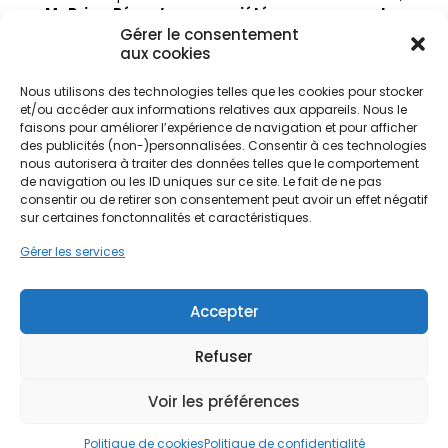
MaPrimeRénov’ copropriété
, ou encore
les
aides de l’Anah
. Qui permettent aux
ménages
Gérer le consentement
modestes
comme aux
copropriétés
de
réaliser
aux cookies
des travaux d’amélioration de la
performance
. Ainsi, qu’il s’agisse d’une
Nous utilisons des technologies telles que les cookies pour stocker
rénovation d’ampleur
ou de simples
travaux
et/ou accéder aux informations relatives aux appareils. Nous le
d’amélioration
. Chaque
projet de rénovation
faisons pour améliorer l’expérience de navigation et pour afficher
énergétique
contribue à transformer une
des publicités (non-)personnalisées. Consentir à ces technologies
passoire énergétique
en logement économe,
nous autorisera à traiter des données telles que le comportement
de navigation ou les ID uniques sur ce site. Le fait de ne pas
plus confortable et durable.
consentir ou de retirer son consentement peut avoir un effet négatif
sur certaines fonctonnalités et caractéristiques.
Gérer les services
Accepter
Articles récents
Refuser
Réinventer son logement : les nouvelles
tendances pour améliorer son habitat
26 juin
2026
Voir les préférences
Isolation garage en 2026 : quand, comment et à
quel prix ?
24 juin 2026
Politique de cookies
Politique de confidentialité