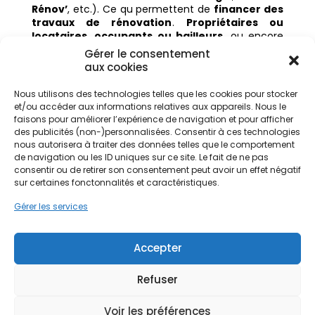
Rénov’
, etc.). Ce qu permettent de
financer des
travaux de rénovation
.
Propriétaires ou
locataires
,
occupants ou bailleurs
, ou encore
copropriétaires
, nous vous accompagnons pas à
Gérer le consentement
pas pour
proposer des aides
. Optimiser votre
aux cookies
budget et surtout
réaliser des économies
d’énergie
grâce à l’
amélioration de la
Nous utilisons des technologies telles que les cookies pour stocker
performance énergétique de votre logement
.
et/ou accéder aux informations relatives aux appareils. Nous le
faisons pour améliorer l’expérience de navigation et pour afficher
des publicités (non-)personnalisées. Consentir à ces technologies
nous autorisera à traiter des données telles que le comportement
Articles connexes
de navigation ou les ID uniques sur ce site. Le fait de ne pas
consentir ou de retirer son consentement peut avoir un effet négatif
Les aides 2017 à la rénovation
sur certaines fonctonnalités et caractéristiques.
La reconduction du prêt à taux zéro en 2018
Gérer les services
Accepter
Refuser
Articles récents
Voir les préférences
Réinventer son logement : les nouvelles