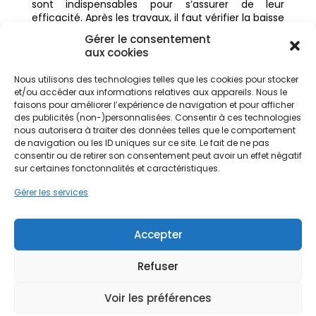
sont indispensables pour s’assurer de leur
efficacité. Après les travaux, il faut vérifier la baisse
réelle de la consommation et l’amélioration du
Gérer le consentement
confort. Un suivi rigoureux, soutenu par les aides
aux cookies
de l’Anah, garantit la durabilité des bénéfices
obtenus.
Nous utilisons des technologies telles que les cookies pour stocker
et/ou accéder aux informations relatives aux appareils. Nous le
Modernisation et
faisons pour améliorer l’expérience de navigation et pour afficher
ménages : un impact
des publicités (non-)personnalisées. Consentir à ces technologies
nous autorisera à traiter des données telles que le comportement
concret
de navigation ou les ID uniques sur ce site. Le fait de ne pas
consentir ou de retirer son consentement peut avoir un effet négatif
Les bénéfices sur la facture
sur certaines fonctonnalités et caractéristiques.
d’énergie
Gérer les services
Les opérations d’amélioration énergétique ont un
effet direct sur les dépenses d’énergie des
Accepter
ménages. Une bonne isolation et un chauffage
performant réduisent significativement la
consommation et les coûts associés. Optimiser
Refuser
l’efficacité énergétique d’un logement contribue à
alléger les charges et à lutter contre les passoires
Voir les préférences
thermiques.