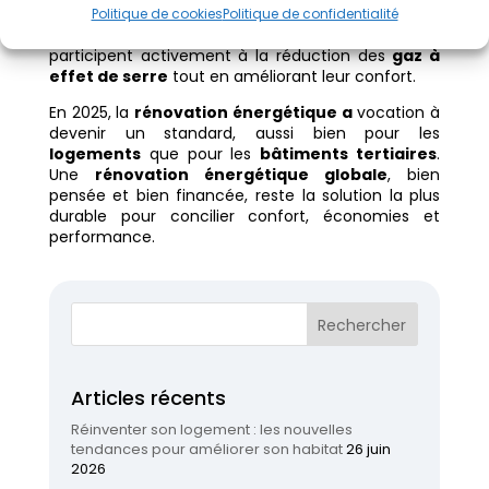
renouvelable
. En
réalisant des travaux de
Politique de cookies
Politique de confidentialité
rénovation énergétique
, les
ménages
participent activement à la réduction des
gaz à
effet de serre
tout en améliorant leur confort.
En 2025, la
rénovation énergétique a
vocation à
devenir un standard, aussi bien pour les
logements
que pour les
bâtiments tertiaires
.
Une
rénovation énergétique globale
, bien
pensée et bien financée, reste la solution la plus
durable pour concilier confort, économies et
performance.
Articles récents
Réinventer son logement : les nouvelles
tendances pour améliorer son habitat
26 juin
2026