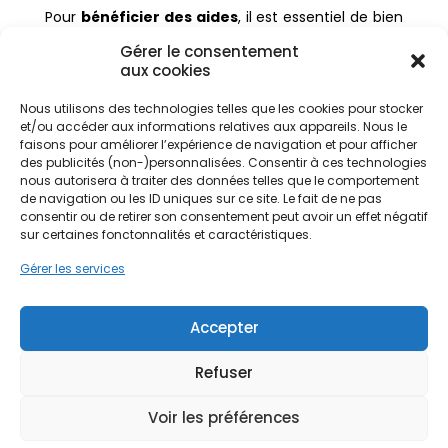
Pour
bénéficier des aides
, il est essentiel de bien
préparer son
projet de rénovation
. Se poser les
Gérer le consentement
bonnes questions est indispensable :
aux cookies
Quels travaux
sont les plus adaptés ?
Nous utilisons des technologies telles que les cookies pour stocker
Quels sont les travaux
les plus efficaces pour
et/ou accéder aux informations relatives aux appareils. Nous le
mon logement ?
faisons pour améliorer l’expérience de navigation et pour afficher
Quelles sont les aides
disponibles en 2025 ?
des publicités (non-)personnalisées. Consentir à ces technologies
nous autorisera à traiter des données telles que le comportement
de navigation ou les ID uniques sur ce site. Le fait de ne pas
Un accompagnement permet souvent de
consentir ou de retirer son consentement peut avoir un effet négatif
proposer des aides
adaptées à la situation du
sur certaines fonctonnalités et caractéristiques.
foyer et à l’
énergétique de votre logement
.
Gérer les services
Une rénovation
énergétique tournée vers
Accepter
l’avenir
Refuser
La
rénovation énergétique des bâtiments
est
un levier clé pour réduire les
émissions de gaz à
Voir les préférences
effet
, limiter l’impact environnemental et
favoriser une transition vers une
énergie