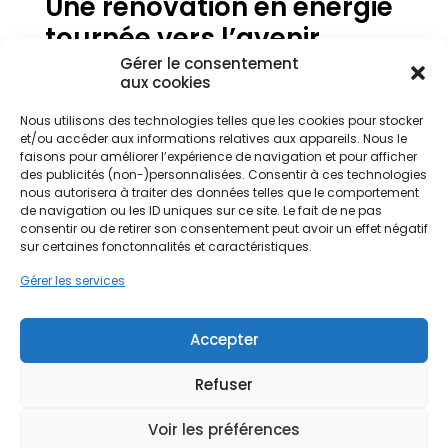
Une rénovation en énergie
tournée vers l’avenir
Gérer le consentement
La rénovation énergétique de l’habitat participe
aux cookies
activement à la transition énergétique. Elle
contribue à l’efficacité énergétique des
Nous utilisons des technologies telles que les cookies pour stocker
bâtiments, y compris des bâtiments tertiaires.
et/ou accéder aux informations relatives aux appareils. Nous le
Aussi, à l’amélioration de la performance
faisons pour améliorer l’expérience de navigation et pour afficher
énergétique des logements à l’échelle nationale.
des publicités (non-)personnalisées. Consentir à ces technologies
nous autorisera à traiter des données telles que le comportement
En matière de rénovation , chaque projet compte.
de navigation ou les ID uniques sur ce site. Le fait de ne pas
Qu’il s’agisse de rénovation d’un logement, de
consentir ou de retirer son consentement peut avoir un effet négatif
rénovation de votre habitation ou de rénovation
sur certaines fonctonnalités et caractéristiques.
énergétique de votre maison, chaque action
contribue à un modèle plus durable.
Gérer les services
Rénovation énergétique :
Accepter
un choix responsable
Encourager la rénovation énergétique, c’est
Refuser
investir dans un logement plus sain, plus
confortable et plus performant. C’est aussi agir
Voir les préférences
pour l’environnement en réduisant les émissions