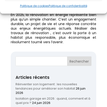
de gaz à effet de serre. En améliorant l’efficacité
Politique de cookies
Politique de confidentialité
énergétique globale du parc immobilier.
En 2025, la rénovation en énergie représente bien
plus qu’un simple chantier. C’est un engagement
durable, un projet de vie et une réponse concrète
aux enjeux énergétiques actuels. Réaliser des
travaux de rénovation , c’est ouvrir la porte à un
habitat plus responsable, plus économique et
résolument tourné vers l’avenir.
Articles récents
Réinventer son logement : les nouvelles
tendances pour améliorer son habitat
26 juin
2026
Isolation garage en 2026 : quand, comment et à
quel prix ?
24 juin 2026