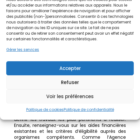
collectivités territoriales, telles que les régions et
et/ou accéder aux informations relatives aux appareils. Nous le
les départements, peuvent également offrir des
faisons pour améliorer l’expérience de navigation et pour afficher
aides complémentaires. Il est donc essentiel de se
des publicités (non-)personnalisées. Consentir à ces technologies
renseigner auprès des organismes compétents
nous autorisera à traiter des données telles que le comportement
pour connaître les aides disponibles et les critères
de navigation ou les ID uniques sur ce site. Le fait de ne pas
d’éligibilité.
consentir ou de retirer son consentement peut avoir un effet négatif
sur certaines fonctonnalités et caractéristiques.
Comment accéder aux aides
disponibles ?
Gérer les services
Réaliser un DPE/audit énergétique et se
renseigner auprès des organismes
Accepter
compétents (ANAH) sont les premières étapes
pour accéder aux aides.
Pour accéder aux aides
Refuser
disponibles pour les travaux de rénovation
énergétique, il est conseillé de commencer par
réaliser un diagnostic de performance
Voir les préférences
énergétique (DPE) ou un audit énergétique de
votre logement. Cela permet d’identifier les points
Politique de cookies
Politique de confidentialité
faibles en termes d’efficacité énergétique et de
définir les travaux les plus pertinents à réaliser.
Ensuite, renseignez-vous sur les aides financières
existantes et les critères d’éligibilité auprès des
organismes compétents. Comme l’Agence