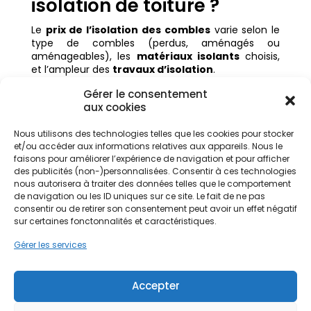
isolation de toiture ?
Le
prix de l’isolation des combles
varie selon le
type de combles (perdus, aménagés ou
aménageables), les
matériaux isolants
choisis,
et l’ampleur des
travaux d’isolation
.
Bonne nouvelle : des
aides financières
et des
Gérer le consentement
aides disponibles
pour la
rénovation
aux cookies
énergétique
permettent de réduire
considérablement le coût de vos
travaux
Nous utilisons des technologies telles que les cookies pour stocker
d’isolation des combles
.
et/ou accéder aux informations relatives aux appareils. Nous le
faisons pour améliorer l’expérience de navigation et pour afficher
Pour obtenir une estimation claire et adaptée à
des publicités (non-)personnalisées. Consentir à ces technologies
votre projet, demandez dès maintenant un devis
nous autorisera à traiter des données telles que le comportement
gratuit à Préservation du Patrimoine. Les experts
de navigation ou les ID uniques sur ce site. Le fait de ne pas
vous guideront pas à pas pour
isoler vos combles
consentir ou de retirer son consentement peut avoir un effet négatif
dans les meilleures conditions et selon les normes
sur certaines fonctonnalités et caractéristiques.
en vigueur.
Gérer les services
.
Demandez un devis gratuit
Accepter
Sujets connexes