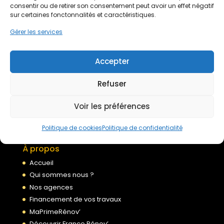
Devis gratuit
consentir ou de retirer son consentement peut avoir un effet négatif
sur certaines fonctonnalités et caractéristiques.
Gérer les services
Nous rejoindre
Accepter
Mentions légales
Refuser
Politique de confidentialité
Conditions générales de services
Voir les préférences
Politique de cookies
Politique de cookies
Politique de confidentialité
À propos
Accueil
Qui sommes nous ?
Nos agences
Financement de vos travaux
MaPrimeRénov’
Découvrir France Rénov’