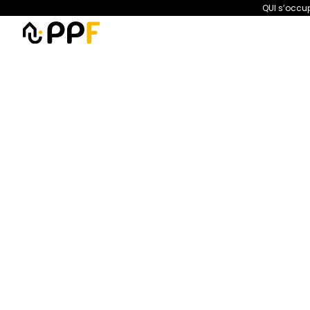
QUI s’occup
PPF
Amélioration de l’habita
Amélioration de l’
un vrai
https://ppf.fr/amelioratio
commencer-pour-un-