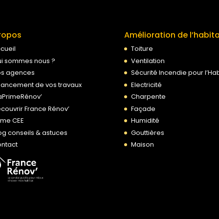
ropos
Amélioration de l’habit
cueil
Toiture
i sommes nous ?
Ventilation
s agences
Sécurité Incendie pour l’Hab
nancement de vos travaux
Electricité
PrimeRénov’
Charpente
couvrir France Rénov’
Façade
ime CEE
Humidité
og conseils & astuces
Gouttières
ntact
Maison