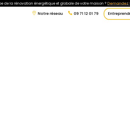
Demandez v
e de la rénovation énergétique et globale de votre maison ?
Notre réseau
09 71 12 01 79
Entreprend
t
Rénovation Énergétique
Énergies Renouvelables
Tra
habitat : par où commencer pour
 impact énergétique ?
n-de-lhabitat/amelioration-de-lhabitat-par-ou-
vrai-impact-energetique/#more-39016