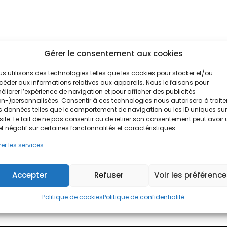
bitat : 7 travaux malins pour
Gérer le consentement aux cookies
n confort et en valeur
s utilisons des technologies telles que les cookies pour stocker et/ou
éder aux informations relatives aux appareils. Nous le faisons pour
n-de-lhabitat/ameliorer-son-habitat-7-travaux-
liorer l’expérience de navigation et pour afficher des publicités
-en-confort-et-en-valeur/#more-38800
n-)personnalisées. Consentir à ces technologies nous autorisera à traite
 données telles que le comportement de navigation ou les ID uniques sur
site. Le fait de ne pas consentir ou de retirer son consentement peut avoir
et négatif sur certaines fonctonnalités et caractéristiques.
er les services
Accepter
Refuser
Voir les préférenc
Politique de cookies
Politique de confidentialité