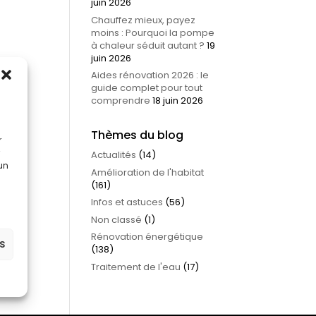
juin 2026
Chauffez mieux, payez
moins : Pourquoi la pompe
à chaleur séduit autant ?
19
juin 2026
Aides rénovation 2026 : le
guide complet pour tout
comprendre
18 juin 2026
Thèmes du blog
r
Actualités
(14)
 un
Amélioration de l'habitat
(161)
Infos et astuces
(56)
Non classé
(1)
Rénovation énergétique
es
(138)
Traitement de l'eau
(17)