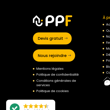
À p
Ac
Qu
No
Devis gratuit
Fi
Ma
Dé
Nous rejoindre
Pr
Bl
Mentions légales
Co
Politique de confidentialité
Conditions générales de
services
Politique de cookies