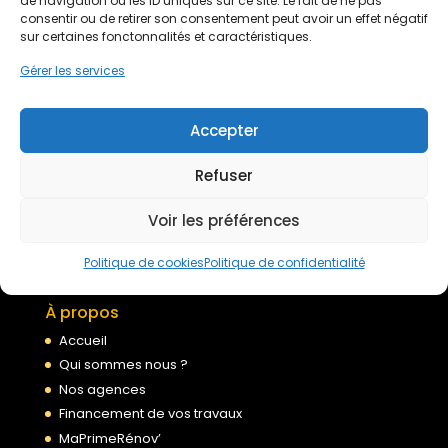
de navigation ou les ID uniques sur ce site. Le fait de ne pas
Devis gratuit
consentir ou de retirer son consentement peut avoir un effet négatif
sur certaines fonctonnalités et caractéristiques.
Gérer les services
Nous rejoindre
Accepter
Mentions légales
Refuser
Politique de confidentialité
Voir les préférences
Conditions générales de services
Politique de cookies
Politique de cookies
Politique de confidentialité
À propos
Accueil
Qui sommes nous ?
Nos agences
Financement de vos travaux
MaPrimeRénov’