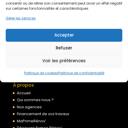
Devis gratuit
consentir ou de retirer son consentement peut avoir un effet négatif
sur certaines fonctonnalités et caractéristiques.
Gérer les services
Nous rejoindre
Accepter
Mentions légales
Refuser
Politique de confidentialité
Conditions générales de services
Voir les préférences
Politique de cookies
Politique de cookies
Politique de confidentialité
À propos
Accueil
Qui sommes nous ?
Nos agences
Financement de vos travaux
MaPrimeRénov’
Découvrir France Rénov’