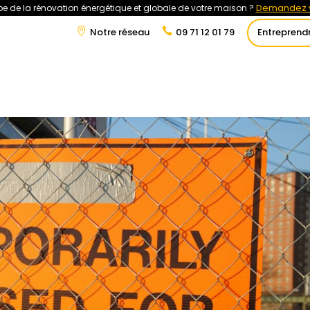
Demandez v
e de la rénovation énergétique et globale de votre maison ?
Notre réseau
09 71 12 01 79
Entreprend
t
Rénovation Énergétique
Énergies Renouvelables
Tra