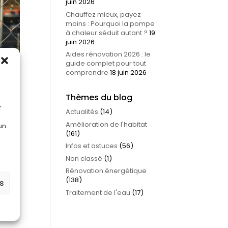
juin 2026
Chauffez mieux, payez
moins : Pourquoi la pompe
à chaleur séduit autant ?
19
juin 2026
Aides rénovation 2026 : le
guide complet pour tout
comprendre
18 juin 2026
Thèmes du blog
r
Actualités
(14)
Amélioration de l'habitat
 un
(161)
Infos et astuces
(56)
Non classé
(1)
Rénovation énergétique
(138)
es
 Cet
Traitement de l'eau
(17)