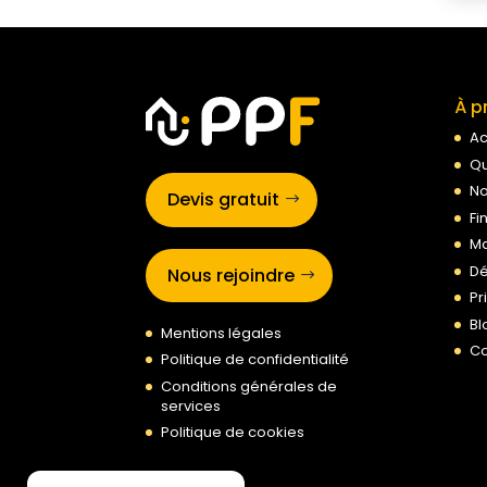
À p
Ac
Qu
No
Devis gratuit
Fi
Ma
Dé
Nous rejoindre
Pr
Bl
Mentions légales
Co
Politique de confidentialité
Conditions générales de
services
Politique de cookies