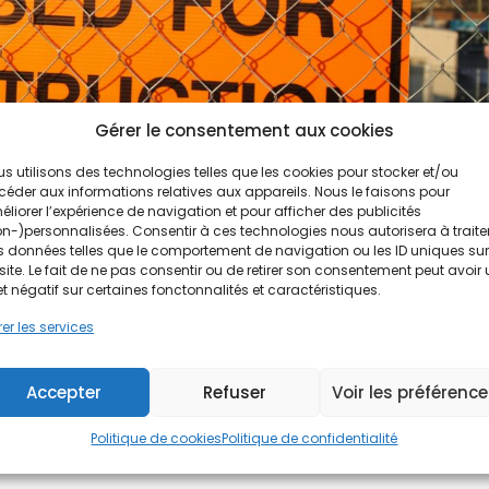
Gérer le consentement aux cookies
s utilisons des technologies telles que les cookies pour stocker et/ou
éder aux informations relatives aux appareils. Nous le faisons pour
liorer l’expérience de navigation et pour afficher des publicités
n-)personnalisées. Consentir à ces technologies nous autorisera à traite
 données telles que le comportement de navigation ou les ID uniques sur
site. Le fait de ne pas consentir ou de retirer son consentement peut avoir
antier de rénovation bien planifié
et négatif sur certaines fonctonnalités et caractéristiques.
er les services
de rénovation peut sembler complexe, mais avec les bonnes
Accepter
Refuser
Voir les préférenc
ouver des chantiers de rénovation correspondant à votre expertise.
Politique de cookies
Politique de confidentialité