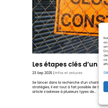
Nou
acc
amé
(no
des
ce 
Les étapes clés d’un ch
eff
Gér
23 Sep 2025
|
Infos et astuces
Se lancer dans la recherche d’un chantier 
stratégies, il est tout à fait possible de tr
article s’adresse à plusieurs types de...