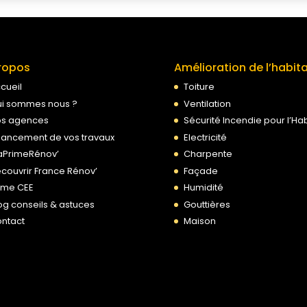
ropos
Amélioration de l’habit
cueil
Toiture
i sommes nous ?
Ventilation
s agences
Sécurité Incendie pour l’Hab
nancement de vos travaux
Electricité
PrimeRénov’
Charpente
couvrir France Rénov’
Façade
ime CEE
Humidité
og conseils & astuces
Gouttières
ntact
Maison