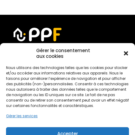
Gérer le consentement
aux cookies
Devis gratuit
Nous utilisons des technologies telles que les cookies pour stocker
et/ou accéder aux informations relatives aux appareils. Nous le
faisons pour améliorer l’expérience de navigation et pour afficher
des publicités (non-)personnalisées. Consentir à ces technologies
Nous rejoindre
nous autorisera à traiter des données telles que le comportement
de navigation ou les ID uniques sur ce site. Le fait de ne pas
consentir ou de retirer son consentement peut avoir un effet négatif
Mentions légales
sur certaines fonctonnalités et caractéristiques.
Politique de confidentialité
Gérer les services
Conditions générales de services
Politique de cookies
Accepter