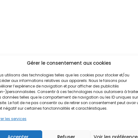
odynamique : Pourquoi choisir
ce modèle ?
astuces-maison/chauffe-eau-thermodynamique-
hoisir-ce-modele/#more-38361
Gérer le consentement aux cookies
s utilisons des technologies telles que les cookies pour stocker et/ou
éder aux informations relatives aux appareils. Nous le faisons pour
liorer l’expérience de navigation et pour afficher des publicités
n-)personnalisées. Consentir à ces technologies nous autorisera à traite
 données telles que le comportement de navigation ou les ID uniques sur
site. Le fait de ne pas consentir ou de retirer son consentement peut avoir
et négatif sur certaines fonctonnalités et caractéristiques.
modynamique : produire l’eau
er les services
aude autrement
Accepter
Refuser
Voir les préférenc