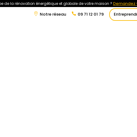
Demandez v
e de la rénovation énergétique et globale de votre maison ?
Notre réseau
09 71 12 01 79
Entreprend
t
Rénovation Énergétique
Énergies Renouvelables
Tra
odynamique : jusqu’à 70 %
mies sur l’eau chaude
tuces-maison/ballon-thermodynamique-jusqua-70-
-sur-leau-chaude/#more-39127