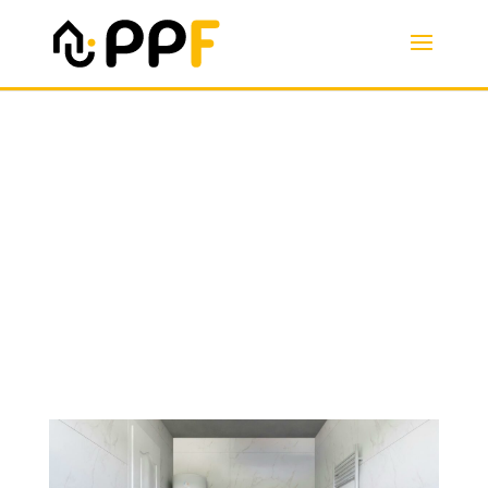
Chauffe-eau
thermodynamique : produire
l’eau chaude autrement
https://ppf.fr/amelioration-de-
lhabitat/chauffe-eau-thermodynamique-
produire-leau-chaude-autrement/