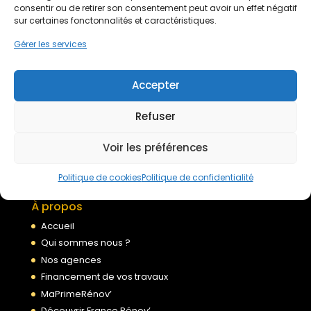
Devis gratuit
consentir ou de retirer son consentement peut avoir un effet négatif
sur certaines fonctonnalités et caractéristiques.
Gérer les services
Nous rejoindre
Accepter
Mentions légales
Refuser
Politique de confidentialité
Conditions générales de services
Voir les préférences
Politique de cookies
Politique de cookies
Politique de confidentialité
À propos
Accueil
Qui sommes nous ?
Nos agences
Financement de vos travaux
MaPrimeRénov’
Découvrir France Rénov’