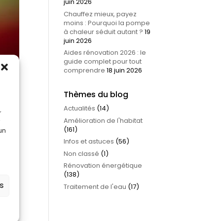
juin 2026
Chauffez mieux, payez
moins : Pourquoi la pompe
à chaleur séduit autant ?
19
juin 2026
Aides rénovation 2026 : le
guide complet pour tout
comprendre
18 juin 2026
Thèmes du blog
Actualités
(14)
r
Amélioration de l'habitat
(161)
 un
Infos et astuces
(56)
Non classé
(1)
Rénovation énergétique
(138)
rs.
es
Traitement de l'eau
(17)
ture