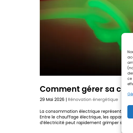
Nou
acc
amé
(no
des
ce 
eff
Comment gérer sa cons
Gér
29 Mai 2026
|
Rénovation énergétique
La consommation électrique représente auj
Entre le chauffage électrique, les appareils
d’électricité peut rapidement grimper sans q