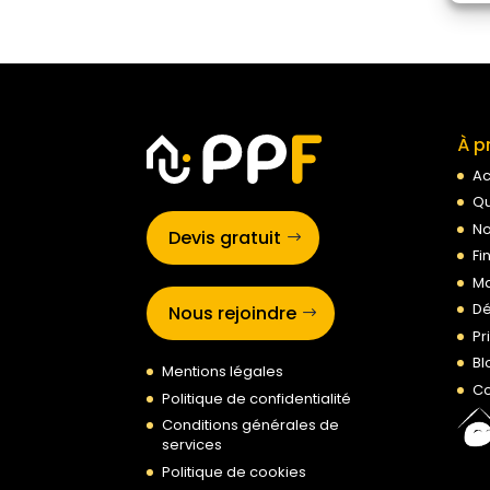
À p
Ac
Qu
No
Devis gratuit
Fi
Ma
Dé
Nous rejoindre
Pr
Bl
Mentions légales
Co
Politique de confidentialité
Conditions générales de
services
Politique de cookies