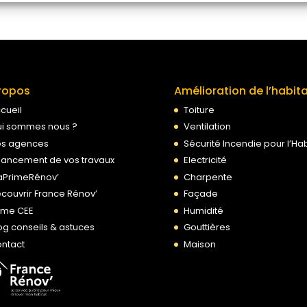
ropos
Amélioration de l’habit
cueil
Toiture
i sommes nous ?
Ventilation
s agences
Sécurité Incendie pour l’Hab
nancement de vos travaux
Electricité
PrimeRénov’
Charpente
couvrir France Rénov’
Façade
ime CEE
Humidité
og conseils & astuces
Gouttières
ntact
Maison