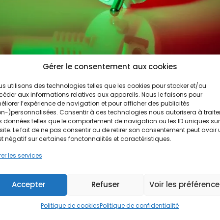
Gérer le consentement aux cookies
s utilisons des technologies telles que les cookies pour stocker et/ou
éder aux informations relatives aux appareils. Nous le faisons pour
liorer l’expérience de navigation et pour afficher des publicités
n-)personnalisées. Consentir à ces technologies nous autorisera à traite
 données telles que le comportement de navigation ou les ID uniques sur
site. Le fait de ne pas consentir ou de retirer son consentement peut avoir
et négatif sur certaines fonctonnalités et caractéristiques.
ommation électrique ?
er les services
ourd’hui un poste de dépense important pour de nombreux foye
Accepter
Refuser
Voir les préférenc
 du quotidien et les nouvelles habitudes de consommation, la fac
ue...
Politique de cookies
Politique de confidentialité