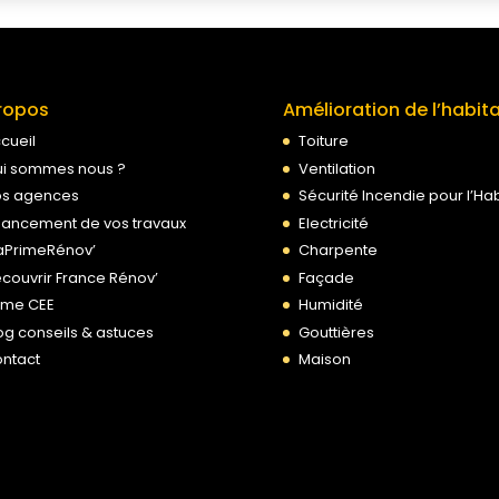
ropos
Amélioration de l’habit
cueil
Toiture
i sommes nous ?
Ventilation
s agences
Sécurité Incendie pour l’Hab
nancement de vos travaux
Electricité
PrimeRénov’
Charpente
couvrir France Rénov’
Façade
ime CEE
Humidité
og conseils & astuces
Gouttières
ntact
Maison