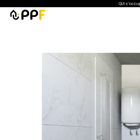
QUI s’occup
PPF
Amélioration de l’habita