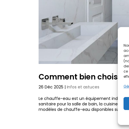
Nou
acc
amé
(no
des
ce 
Comment bien choisir 
eff
Gér
26 Déc 2025
|
Infos et astuces
Le chauffe-eau est un équipement indispens
sanitaire pour la salle de bain, la cuisine, l’
modèles de chauffe-eau disponibles sur le mar