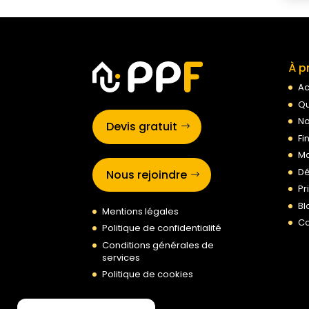
À p
Ac
Qu
No
Devis gratuit
Fi
Ma
Dé
Nous rejoindre
Pr
Bl
Mentions légales
Co
Politique de confidentialité
Conditions générales de
services
Politique de cookies