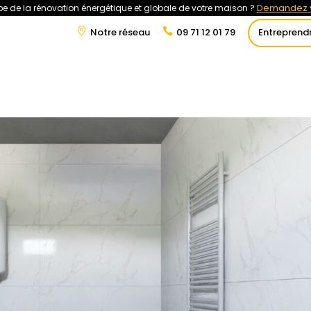
Demandez v
e de la rénovation énergétique et globale de votre maison ?
Notre réseau
09 71 12 01 79
Entreprend
t
Rénovation Énergétique
Énergies Renouvelables
Tra