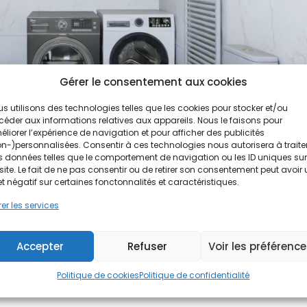
Gérer le consentement aux cookies
s utilisons des technologies telles que les cookies pour stocker et/ou
éder aux informations relatives aux appareils. Nous le faisons pour
liorer l’expérience de navigation et pour afficher des publicités
n-)personnalisées. Consentir à ces technologies nous autorisera à traite
 données telles que le comportement de navigation ou les ID uniques sur
site. Le fait de ne pas consentir ou de retirer son consentement peut avoir
son chauffe-eau ?
et négatif sur certaines fonctonnalités et caractéristiques.
er les services
able dans un logement. Il assure la production d’eau chaude
Accepter
Refuser
Voir les préférenc
évier et l’ensemble des usages quotidiens. Face à la diversité des
ché, il...
Politique de cookies
Politique de confidentialité