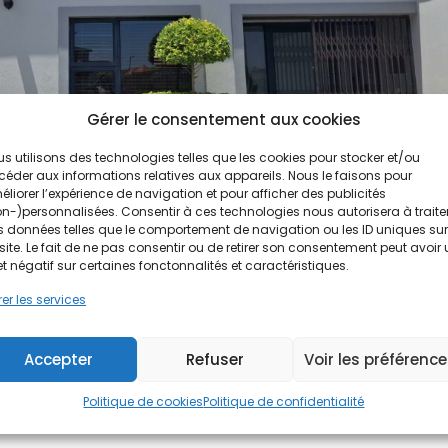
Gérer le consentement aux cookies
s utilisons des technologies telles que les cookies pour stocker et/ou
éder aux informations relatives aux appareils. Nous le faisons pour
liorer l’expérience de navigation et pour afficher des publicités
n-)personnalisées. Consentir à ces technologies nous autorisera à traite
 données telles que le comportement de navigation ou les ID uniques sur
site. Le fait de ne pas consentir ou de retirer son consentement peut avoir
 au service de la planète
et négatif sur certaines fonctonnalités et caractéristiques.
er les services
n levier majeur pour lutter contre le changement climatique et
Accepter
Refuser
Voir les préférenc
ements. Face aux enjeux environnementaux, économiques et soc
impose comme...
Politique de cookies
Politique de confidentialité