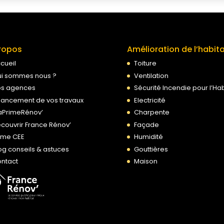
ropos
Amélioration de l’habit
cueil
Toiture
i sommes nous ?
Ventilation
s agences
Sécurité Incendie pour l’Hab
nancement de vos travaux
Electricité
PrimeRénov’
Charpente
couvrir France Rénov’
Façade
ime CEE
Humidité
og conseils & astuces
Gouttières
ntact
Maison