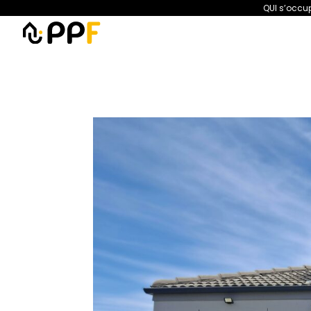
QUI s’occup
PPF
Amélioration de l’habita