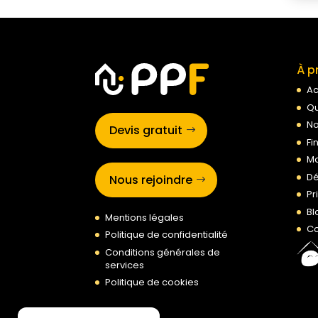
À p
Ac
Qu
No
Devis gratuit
Fi
Ma
Dé
Nous rejoindre
Pr
Bl
Mentions légales
Co
Politique de confidentialité
Conditions générales de
services
Politique de cookies