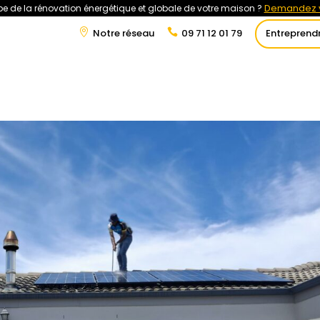
Demandez v
e de la rénovation énergétique et globale de votre maison ?
Notre réseau
09 71 12 01 79
Entreprend
t
Rénovation Énergétique
Énergies Renouvelables
Tra