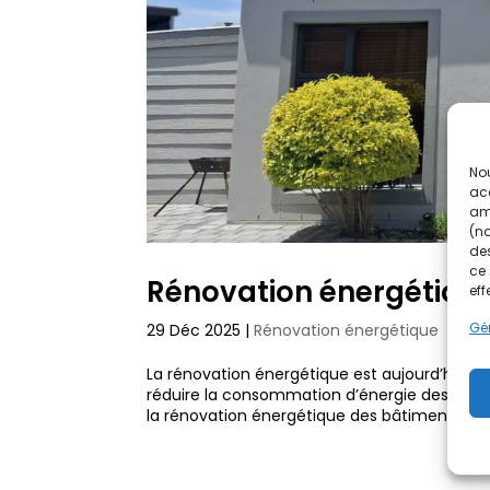
Nou
acc
amé
(no
des
ce 
Rénovation énergétique
eff
Gér
29 Déc 2025
|
Rénovation énergétique
La rénovation énergétique est aujourd’hui u
réduire la consommation d’énergie des log
la rénovation énergétique des bâtiments s’