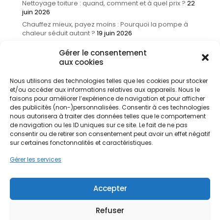
Nettoyage toiture : quand, comment et à quel prix ?
22
juin 2026
Chauffez mieux, payez moins : Pourquoi la pompe à
chaleur séduit autant ?
19 juin 2026
Aides rénovation 2026 : le guide complet pour tout
Gérer le consentement
comprendre
18 juin 2026
aux cookies
Thèmes du blog
Nous utilisons des technologies telles que les cookies pour stocker
et/ou accéder aux informations relatives aux appareils. Nous le
Actualités
(14)
faisons pour améliorer l’expérience de navigation et pour afficher
Amélioration de l'habitat
(161)
des publicités (non-)personnalisées. Consentir à ces technologies
Infos et astuces
(56)
nous autorisera à traiter des données telles que le comportement
de navigation ou les ID uniques sur ce site. Le fait de ne pas
Non classé
(1)
consentir ou de retirer son consentement peut avoir un effet négatif
Rénovation énergétique
(138)
sur certaines fonctonnalités et caractéristiques.
Traitement de l'eau
(17)
Gérer les services
Accepter
Refuser