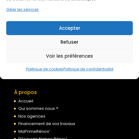
Devis gratuit
Gérer les services
Nous rejoindre
Accepter
Refuser
Mentions légales
Voir les préférences
Politique de confidentialité
Conditions générales de services
Politique de cookies
Politique de confidentialité
Politique de cookies
À propos
Accueil
Qui sommes nous ?
Nos agences
Financement de vos travaux
MaPrimeRénov’
Découvrir France Rénov’