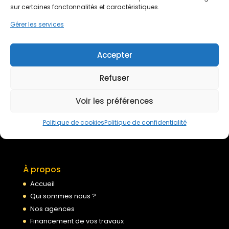
sur certaines fonctonnalités et caractéristiques.
Devis gratuit
Gérer les services
Accepter
Nous rejoindre
Refuser
Mentions légales
Voir les préférences
Politique de confidentialité
Conditions générales de services
Politique de cookies
Politique de confidentialité
Politique de cookies
À propos
Accueil
Qui sommes nous ?
Nos agences
Financement de vos travaux