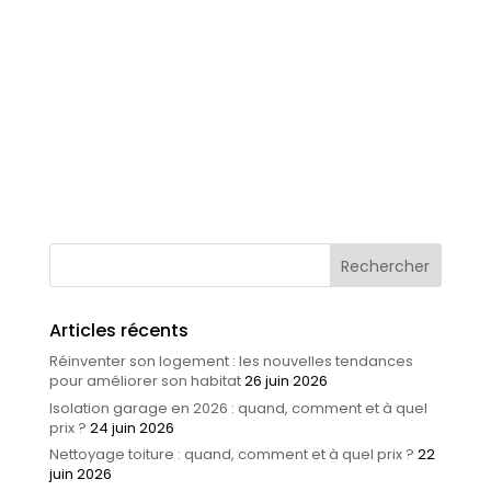
Évaluation thermique gratuite
: le premier pas vers des
économies durables
https://ppf.fr/amelioration-de-
lhabitat/evaluation-thermique-gratuite-le-
premier-pas-vers-des-economies-
durables/#more-39133
Articles récents
Réinventer son logement : les nouvelles tendances
pour améliorer son habitat
26 juin 2026
Isolation garage en 2026 : quand, comment et à quel
prix ?
24 juin 2026
Nettoyage toiture : quand, comment et à quel prix ?
22
juin 2026