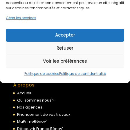
Devis gratuit
consentir ou de retirer son consentement peut avoir un effet négatif
sur certaines fonctonnalités et caractéristiques.
Gérer les services
Nous rejoindre
Accepter
Mentions légales
Refuser
Politique de confidentialité
Conditions générales de services
Voir les préférences
Politique de cookies
Politique de cookies
Politique de confidentialité
À propos
Accueil
Qui sommes nous ?
Nos agences
Financement de vos travaux
MaPrimeRénov’
Découvrir France Rénov’