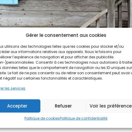
Gérer le consentement aux cookies
s utilisons des technologies telles que les cookies pour stocker et/ou
éder aux informations relatives aux appareils. Nous le faisons pour
liorer l’expérience de navigation et pour afficher des publicités
n-)personnalisées. Consentir à ces technologies nous autorisera à traite
 données telles que le comportement de navigation ou les ID uniques sur
site. Le fait de ne pas consentir ou de retirer son consentement peut avoir
e vos fenêtres !
et négatif sur certaines fonctonnalités et caractéristiques.
er les services
 souvent à la mauvaise isolation d’une maison ou à des fenêtre
Accepter
Refuser
Voir les préférenc
e énergie disparaît bien avant d’arriver chez toi. En effet, le ré
Politique de cookies
Politique de confidentialité