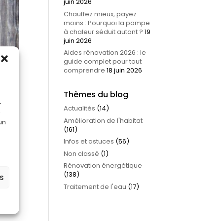
juin 2026
Chauffez mieux, payez
moins : Pourquoi la pompe
à chaleur séduit autant ?
19
juin 2026
Aides rénovation 2026 : le
guide complet pour tout
comprendre
18 juin 2026
Thèmes du blog
r
Actualités
(14)
Amélioration de l'habitat
 un
(161)
Infos et astuces
(56)
Non classé
(1)
Rénovation énergétique
s mal
(138)
es
seau
Traitement de l'eau
(17)