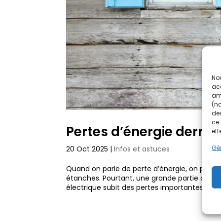
Nou
acc
amé
(no
des
ce 
Pertes d’énergie derrièr
eff
Gér
20 Oct 2025
|
Infos et astuces
Quand on parle de perte d’énergie, on pense
étanches. Pourtant, une grande partie de cett
électrique subit des pertes importantes...