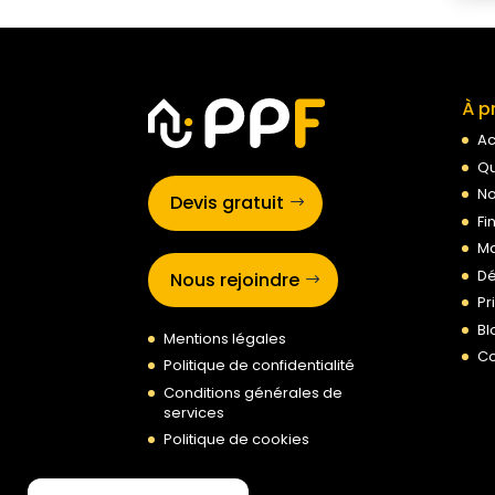
À p
Ac
Qu
No
Devis gratuit
Fi
Ma
Dé
Nous rejoindre
Pr
Bl
Mentions légales
Co
Politique de confidentialité
Conditions générales de
services
Politique de cookies