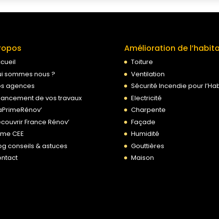
ropos
Amélioration de l’habit
cueil
Toiture
i sommes nous ?
Ventilation
s agences
Sécurité Incendie pour l’Hab
nancement de vos travaux
Electricité
PrimeRénov’
Charpente
couvrir France Rénov’
Façade
ime CEE
Humidité
og conseils & astuces
Gouttières
ntact
Maison