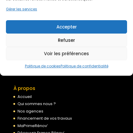
Devis gratuit
Gérer les services
Nous rejoindre
Accepter
Refuser
Mentions légales
Voir les préférences
Politique de confidentialité
Conditions générales de services
Politique de cookies
Politique de confidentialité
Politique de cookies
À propos
Accueil
Qui sommes nous ?
Nos agences
Financement de vos travaux
MaPrimeRénov’
Découvrir France Rénov’