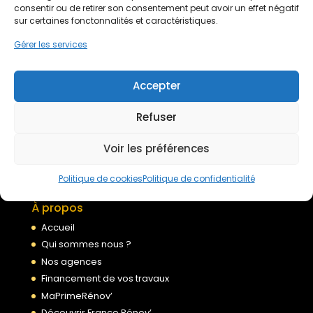
Devis gratuit
consentir ou de retirer son consentement peut avoir un effet négatif
sur certaines fonctonnalités et caractéristiques.
Gérer les services
Nous rejoindre
Accepter
Mentions légales
Refuser
Politique de confidentialité
Conditions générales de services
Voir les préférences
Politique de cookies
Politique de cookies
Politique de confidentialité
À propos
Accueil
Qui sommes nous ?
Nos agences
Financement de vos travaux
MaPrimeRénov’
Découvrir France Rénov’