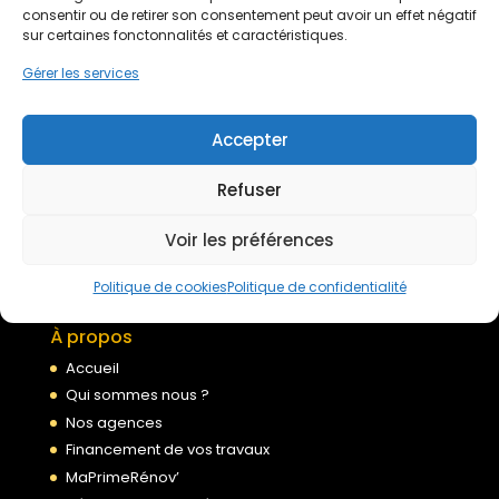
Devis gratuit
consentir ou de retirer son consentement peut avoir un effet négatif
sur certaines fonctonnalités et caractéristiques.
Gérer les services
Nous rejoindre
Accepter
Mentions légales
Refuser
Politique de confidentialité
Conditions générales de services
Voir les préférences
Politique de cookies
Politique de cookies
Politique de confidentialité
À propos
Accueil
Qui sommes nous ?
Nos agences
Financement de vos travaux
MaPrimeRénov’