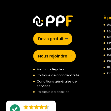
À p
Ac
Qu
No
Devis gratuit
Fi
Ma
Dé
Nous rejoindre
Pr
Bl
Mentions légales
Co
Politique de confidentialité
Conditions générales de
services
Politique de cookies