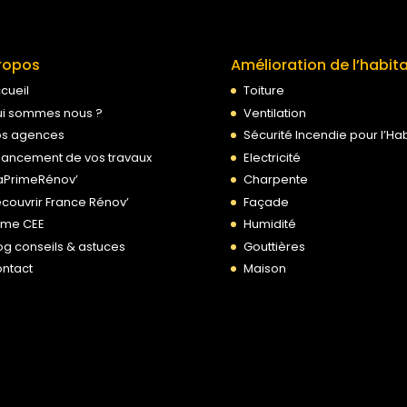
ropos
Amélioration de l’habit
cueil
Toiture
i sommes nous ?
Ventilation
s agences
Sécurité Incendie pour l’Hab
nancement de vos travaux
Electricité
PrimeRénov’
Charpente
couvrir France Rénov’
Façade
ime CEE
Humidité
og conseils & astuces
Gouttières
ntact
Maison