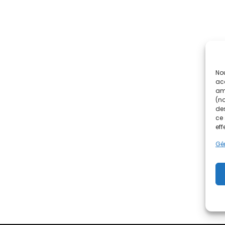
Nou
acc
amé
(no
des
ce 
eff
Gér