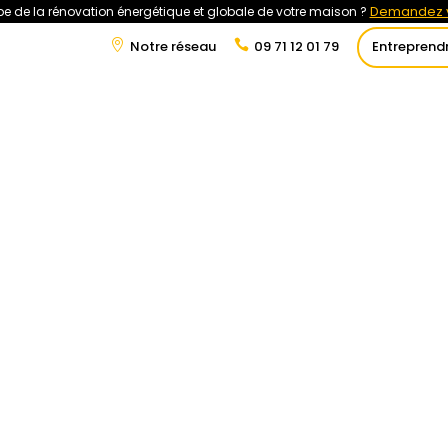
Demandez v
e de la rénovation énergétique et globale de votre maison ?
Notre réseau
09 71 12 01 79
Entreprend
t
Rénovation Énergétique
Énergies Renouvelables
Tra
êle électrique : comment choisir
 chauffage le plus adapté ?
tuces-maison/poele-a-bois-ou-poele-electrique-
me-de-chauffage-le-plus-adapte/#more-40368