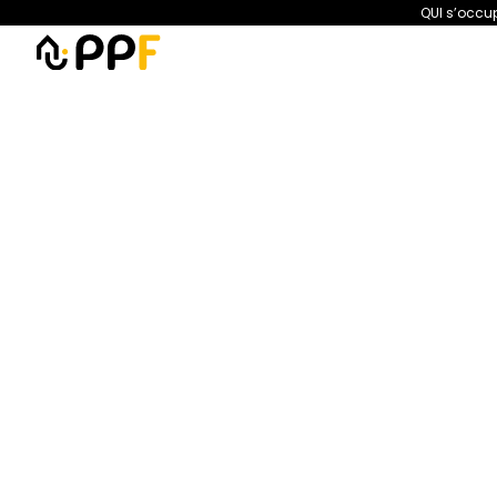
QUI s’occup
PPF
Amélioration de l’habita
Poêle à bois ou po
le système de
https://ppf.fr/infos-et-as
comment-choisir-le-syste