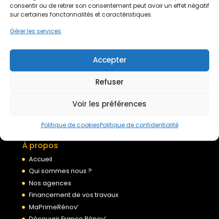
Devis gratuit
consentir ou de retirer son consentement peut avoir un effet négatif
sur certaines fonctonnalités et caractéristiques.
Gérer les services
Nous rejoindre
Accepter
Mentions légales
Refuser
Politique de confidentialité
Conditions générales de services
Voir les préférences
Politique de cookies
Politique de cookies
Politique de confidentialité
À propos
Accueil
Qui sommes nous ?
Nos agences
Financement de vos travaux
MaPrimeRénov’
Découvrir France Rénov’