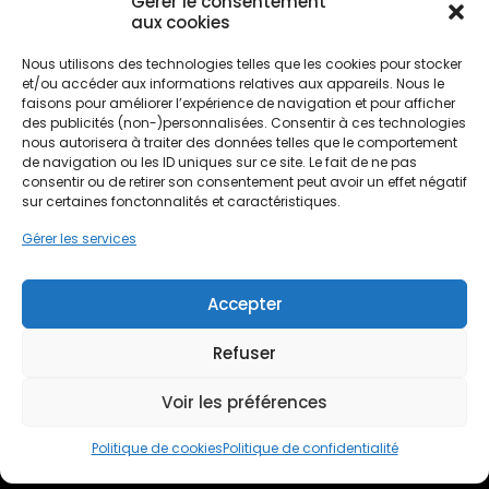
Amélioration de l'habitat
(161)
Gérer le consentement
aux cookies
Infos et astuces
(56)
Non classé
(1)
Nous utilisons des technologies telles que les cookies pour stocker
Rénovation énergétique
(138)
et/ou accéder aux informations relatives aux appareils. Nous le
faisons pour améliorer l’expérience de navigation et pour afficher
Traitement de l'eau
(17)
des publicités (non-)personnalisées. Consentir à ces technologies
nous autorisera à traiter des données telles que le comportement
de navigation ou les ID uniques sur ce site. Le fait de ne pas
consentir ou de retirer son consentement peut avoir un effet négatif
sur certaines fonctonnalités et caractéristiques.
Gérer les services
Accepter
Devis gratuit
Refuser
Voir les préférences
Nous rejoindre
Politique de cookies
Politique de confidentialité