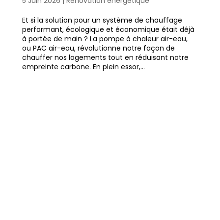
5 Juin 2026
|
Rénovation énergétique
Et si la solution pour un système de chauffage
performant, écologique et économique était déjà
à portée de main ? La pompe à chaleur air-eau,
ou PAC air-eau, révolutionne notre façon de
chauffer nos logements tout en réduisant notre
empreinte carbone. En plein essor,...
Quel modèle de radiateur
électrique choisir ? Guide
complet pour un confort
thermique optimal
https://ppf.fr/amelioration-de-
lhabitat/quel-modele-de-radiateur-
electrique-choisir-guide-complet-pour-
un-confort-thermique-optimal/#more-
40295