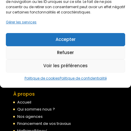
de navigation ou les ID uniques sur ce site. Le fait de ne pas
consentir ou de retirer son consentement peut avoir un effet négatif
Devis gratuit
sur certaines fonctonnalités et caractéristiques.
Gérer les services
Nous rejoindre
Accepter
Refuser
Mentions légales
Politique de confidentialité
Voir les préférences
Conditions générales de services
Politique de cookies
Politique de cookies
Politique de confidentialité
À propos
Accueil
Qui sommes nous ?
Nos agences
Financement de vos travaux
MaPrimeRénov’