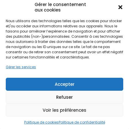
Gérer le consentement
aux cookies
Nous utilisons des technologies telles que les cookies pour stocker
et/ou accéder aux informations relatives aux appareils. Nous le
faisons pour améliorer l’expérience de navigation et pour afficher
des publicités (non-)personnalisées. Consentir à ces technologies
nous autorisera à traiter des données telles que le comportement
de navigation ou les ID uniques sur ce site. Le fait de ne pas
consentir ou de retirer son consentement peut avoir un effet négatif
sur certaines fonctonnalités et caractéristiques.
Gérer les services
Maison énergivore : comment la
transformer en habitat
Accepter
performant ?
15 Mai 2026
|
Rénovation énergétique
Refuser
Votre logement énergivore est classé F ou G au
DPE ? Vous êtes propriétaire ou bailleur et vous
Voir les préférences
craignez l’interdiction de louer votre bien à cause
de la loi Climat et Résilience ? Découvrez
Politique de cookies
Politique de confidentialité
comment améliorer l’efficacité énergétique de