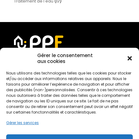
Traitement de l'eau
(17)
Gérer le consentement
aux cookies
Devis gratuit
Nous utilisons des technologies telles que les cookies pour stocker
et/ou accéder aux informations relatives aux appareils. Nous le
faisons pour améliorer l’expérience de navigation et pour afficher
des publicités (non-)personnalisées. Consentir à ces technologies
Nous rejoindre
nous autorisera à traiter des données telles que le comportement
de navigation ou les ID uniques sur ce site. Le fait de ne pas
consentir ou de retirer son consentement peut avoir un effet négatif
sur certaines fonctonnalités et caractéristiques.
Mentions légales
Gérer les services
Politique de confidentialité
Conditions générales de services
Politique de cookies