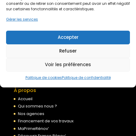
Devis gratuit
consentir ou de retirer son consentement peut avoir un effet négatif
sur certaines fonctonnalités et caractéristiques.
Gérer les services
Nous rejoindre
Accepter
Mentions légales
Refuser
Politique de confidentialité
Conditions générales de services
Voir les préférences
Politique de cookies
Politique de cookies
Politique de confidentialité
À propos
Accueil
Qui sommes nous ?
Nos agences
Financement de vos travaux
MaPrimeRénov’
Découvrir France Rénov’