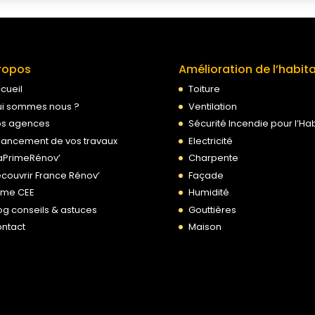
ropos
Amélioration de l’habit
cueil
Toiture
i sommes nous ?
Ventilation
s agences
Sécurité Incendie pour l’Hab
nancement de vos travaux
Electricité
PrimeRénov’
Charpente
couvrir France Rénov’
Façade
ime CEE
Humidité
og conseils & astuces
Gouttières
ntact
Maison