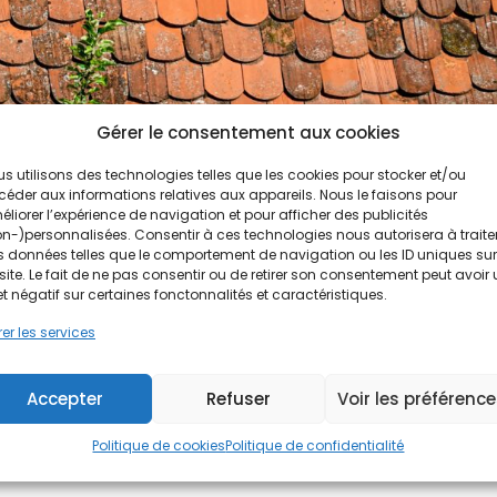
Gérer le consentement aux cookies
s utilisons des technologies telles que les cookies pour stocker et/ou
éder aux informations relatives aux appareils. Nous le faisons pour
liorer l’expérience de navigation et pour afficher des publicités
n-)personnalisées. Consentir à ces technologies nous autorisera à traite
 données telles que le comportement de navigation ou les ID uniques sur
site. Le fait de ne pas consentir ou de retirer son consentement peut avoir
nd, comment et à quel prix ?
et négatif sur certaines fonctonnalités et caractéristiques.
er les services
ncrustés en surface, gouttières débordantes de débris : l’état de 
Accepter
Refuser
Voir les préférenc
yage de toiture n’est pas un simple geste esthétique. C’est une
Politique de cookies
Politique de confidentialité