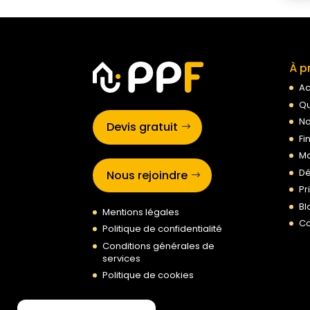
À p
Ac
Qu
No
Devis gratuit
Fi
Ma
Dé
Nous rejoindre
Pr
Bl
Mentions légales
Co
Politique de confidentialité
Conditions générales de
services
Politique de cookies