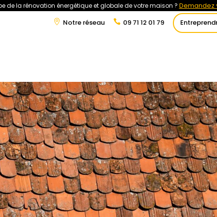
Demandez v
e de la rénovation énergétique et globale de votre maison ?
Notre réseau
09 71 12 01 79
Entreprend
t
Rénovation Énergétique
Énergies Renouvelables
Tra