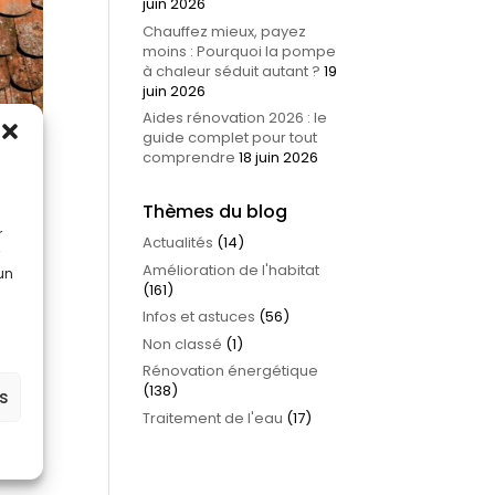
juin 2026
Chauffez mieux, payez
moins : Pourquoi la pompe
à chaleur séduit autant ?
19
juin 2026
Aides rénovation 2026 : le
guide complet pour tout
comprendre
18 juin 2026
Thèmes du blog
r
Actualités
(14)
Amélioration de l'habitat
 un
(161)
Infos et astuces
(56)
Non classé
(1)
Rénovation énergétique
votre
(138)
es
Traitement de l'eau
(17)