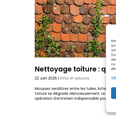
Nou
acc
amé
(no
des
ce 
Nettoyage toiture : qua
eff
Gér
22 Juin 2026
|
Infos et astuces
Mousses verdâtres entre les tuiles, lichens i
toiture se dégrade silencieusement. Le netto
opération d’entretien indispensable pour...