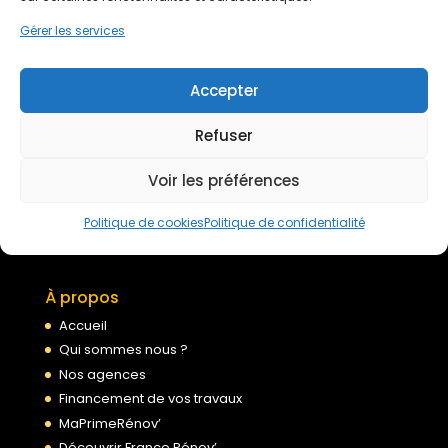
Devis gratuit
Gérer les services
Nous rejoindre
Accepter
Refuser
Mentions légales
Voir les préférences
Politique de confidentialité
Conditions générales de services
Politique de cookies
Politique de confidentialité
Politique de cookies
À propos
Accueil
Qui sommes nous ?
Nos agences
Financement de vos travaux
MaPrimeRénov’
Découvrir France Rénov’