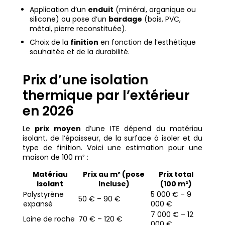
Application d’un
enduit
(minéral, organique ou
silicone) ou pose d’un
bardage
(bois, PVC,
métal, pierre reconstituée).
Choix de la
finition
en fonction de l’esthétique
souhaitée et de la durabilité.
Prix d’une isolation
thermique par l’extérieur
en 2026
Le
prix moyen
d’une ITE dépend du matériau
isolant, de l’épaisseur, de la surface à isoler et du
type de finition. Voici une estimation pour une
maison de 100 m² :
Matériau
Prix au m² (pose
Prix total
isolant
incluse)
(100 m²)
Polystyrène
5 000 € – 9
50 € – 90 €
expansé
000 €
7 000 € – 12
Laine de roche
70 € – 120 €
000 €