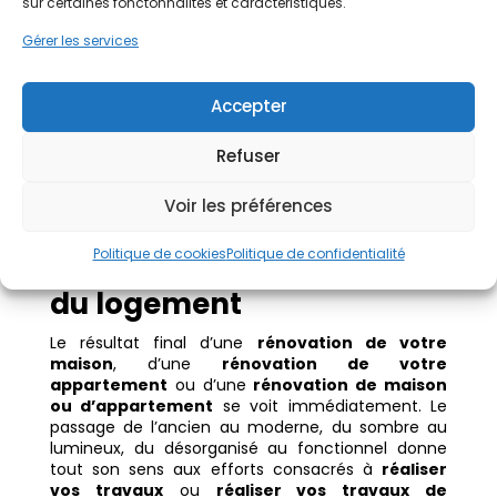
sur certaines fonctonnalités et caractéristiques.
Dans le cadre d’une
rénovation de maison ou
Gérer les services
d’appartement.
Il existe des
aides disponibles
pour certains travaux, notamment les
travaux de
rénovation énergétique.
Isolation, changement
Accepter
de chauffage, ventilation… Ces aides permettent
de réduire le coût total du
projet de rénovation
de maison
ou d’appartement. Tout en améliorant
Refuser
le confort thermique et la performance globale du
logement.
Voir les préférences
Avant/Après : la
Politique de cookies
Politique de confidentialité
transformation complète
du logement
Le résultat final d’une
rénovation de votre
maison
, d’une
rénovation de votre
appartement
ou d’une
rénovation de maison
ou d’appartement
se voit immédiatement. Le
passage de l’ancien au moderne, du sombre au
lumineux, du désorganisé au fonctionnel donne
tout son sens aux efforts consacrés à
réaliser
vos travaux
ou
réaliser vos travaux de