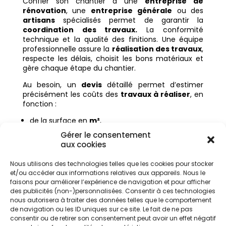
Confier son chantier à une
entreprise de
rénovation
, une
entreprise générale
ou des
artisans
spécialisés permet de garantir la
coordination des travaux.
La conformité
technique et la qualité des finitions. Une équipe
professionnelle assure la
réalisation des travaux
,
respecte les délais, choisit les bons matériaux et
gère chaque étape du chantier.
Au besoin, un
devis
détaillé permet d’estimer
précisément les coûts des
travaux à réaliser
, en
fonction :
de la surface en
m²
,
du
type de travaux
,
Gérer le consentement
aux cookies
des
matériaux
,
de la complexité,
Nous utilisons des technologies telles que les cookies pour stocker
et/ou accéder aux informations relatives aux appareils. Nous le
de la durée du chantier.
faisons pour améliorer l’expérience de navigation et pour afficher
des publicités (non-)personnalisées. Consentir à ces technologies
Les aides disponibles pour
nous autorisera à traiter des données telles que le comportement
de navigation ou les ID uniques sur ce site. Le fait de ne pas
la rénovation énergétique
consentir ou de retirer son consentement peut avoir un effet négatif