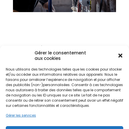
L’entretien de votre
Gérer le consentement
système de ventilation
aux cookies
Un système de ventilation bien entretenu permet
Nous utilisons des technologies telles que les cookies pour stocker
de renouveler l’air, d’optimiser la ventilation et de
et/ou accéder aux informations relatives aux appareils. Nous le
limiter l’effet de serre dans la maison. En période
faisons pour améliorer l’expérience de navigation et pour afficher
de forte chaleur, il est recommandé d’ouvrir les
des publicités (non-)personnalisées. Consentir à ces technologies
fenêtres aux
heures les plus fraîches
afin de
nous autorisera à traiter des données telles que le comportement
créer des courants d’air et de rester au frais.
de navigation ou les ID uniques sur ce site. Le fait de ne pas
consentir ou de retirer son consentement peut avoir un effet négatif
De plus, pour
protéger sa maison pendant les
sur certaines fonctonnalités et caractéristiques.
vacances
, il est essentiel de ne pas négliger la
Gérer les services
sécurité. Penser à
fermer les volets
, relever le
courrier de la
boîte aux lettres
, installer un
détecteur de mouvement
, ou encore simuler