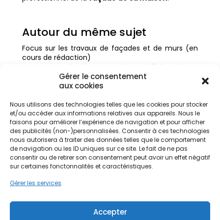
Autour du même sujet
Focus sur les travaux de façades et de murs (en
cours de rédaction)
Comment traiter les remontées capillaires de vos
Gérer le consentement
murs ?
aux cookies
Quelle rénovation pour quel matériau ?
Nettoyage de façade d’une maison
Tout savoir du ravalement de façade
Nous utilisons des technologies telles que les cookies pour stocker
et/ou accéder aux informations relatives aux appareils. Nous le
faisons pour améliorer l’expérience de navigation et pour afficher
des publicités (non-)personnalisées. Consentir à ces technologies
nous autorisera à traiter des données telles que le comportement
de navigation ou les ID uniques sur ce site. Le fait de ne pas
consentir ou de retirer son consentement peut avoir un effet négatif
sur certaines fonctonnalités et caractéristiques.
Articles récents
Gérer les services
Réinventer son logement : les nouvelles
tendances pour améliorer son habitat
26 juin
2026
Accepter