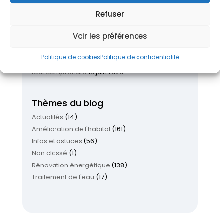
Isolation garage en 2026 : quand, comment et à
quel prix ?
24 juin 2026
Refuser
Nettoyage toiture : quand, comment et à quel
prix ?
22 juin 2026
Voir les préférences
Chauffez mieux, payez moins : Pourquoi la
pompe à chaleur séduit autant ?
19 juin 2026
Politique de cookies
Politique de confidentialité
Aides rénovation 2026 : le guide complet pour
tout comprendre
18 juin 2026
Thèmes du blog
Actualités
(14)
Amélioration de l'habitat
(161)
Infos et astuces
(56)
Non classé
(1)
Rénovation énergétique
(138)
Traitement de l'eau
(17)