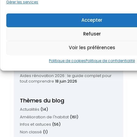
Gérer les services
Articles récents
Réinventer son logement : les nouvelles
Accepter
tendances pour améliorer son habitat
26 juin
2026
Refuser
Isolation garage en 2026 : quand, comment et à
quel prix ?
24 juin 2026
Voir les préférences
Nettoyage toiture : quand, comment et à quel
prix ?
22 juin 2026
Politique de cookies
Politique de confidentialité
Chauffez mieux, payez moins : Pourquoi la
pompe à chaleur séduit autant ?
19 juin 2026
Aides rénovation 2026 : le guide complet pour
tout comprendre
18 juin 2026
Thèmes du blog
Actualités
(14)
Amélioration de l'habitat
(161)
Infos et astuces
(56)
Non classé
(1)