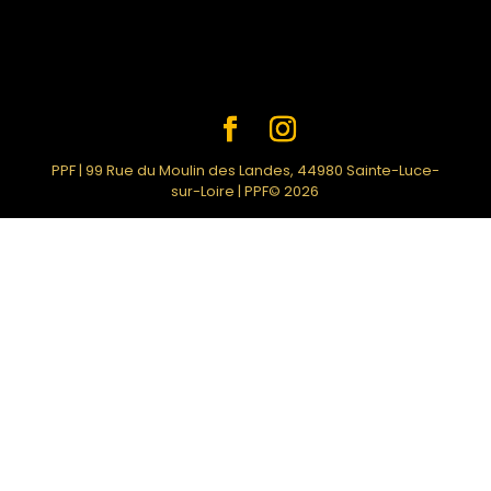
PPF | 99 Rue du Moulin des Landes, 44980 Sainte-Luce-
sur-Loire | PPF© 2026