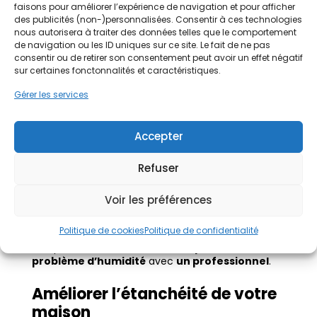
d’un devis et d’un diagnostic d’humidité
faisons pour améliorer l’expérience de navigation et pour afficher
des publicités (non-)personnalisées. Consentir à ces technologies
gratuit pour vos travaux.
nous autorisera à traiter des données telles que le comportement
de navigation ou les ID uniques sur ce site. Le fait de ne pas
consentir ou de retirer son consentement peut avoir un effet négatif
Demandez un devis gratuit
sur certaines fonctonnalités et caractéristiques.
Gérer les services
Accepter
Quelles solutions contre
Refuser
les problèmes d’humidité
Voir les préférences
en Bretagne ?
Politique de cookies
Politique de confidentialité
Pour traiter
l’humidité dans votre maison
, il est
indispensable de
commencer par identifier le
problème d’humidité
avec
un professionnel
.
Améliorer l’étanchéité de votre
maison