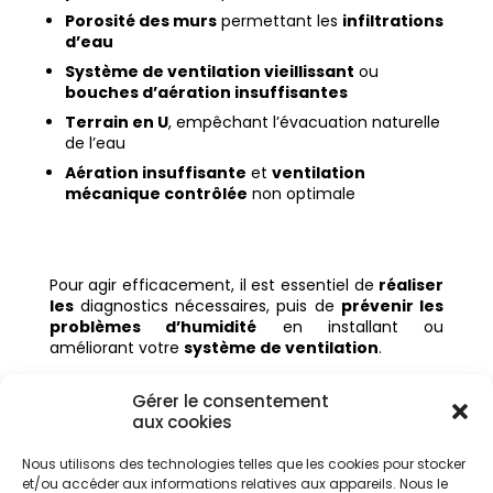
Porosité des murs
permettant les
infiltrations
d’eau
Système de ventilation vieillissant
ou
bouches d’aération insuffisantes
Terrain en U
, empêchant l’évacuation naturelle
de l’eau
Aération insuffisante
et
ventilation
mécanique contrôlée
non optimale
Pour agir efficacement, il est essentiel de
réaliser
les
diagnostics nécessaires, puis de
prévenir les
problèmes d’humidité
en installant ou
améliorant votre
système de ventilation
.
Gérer le consentement
Vous souhaitez effectuer l’installation d’un
aux cookies
système de ventilation, assécher vos murs ou
connaître davantage l’effet de l’humidité sur
Nous utilisons des technologies telles que les cookies pour stocker
la santé ? Contactez nos experts et bénéficiez
et/ou accéder aux informations relatives aux appareils. Nous le