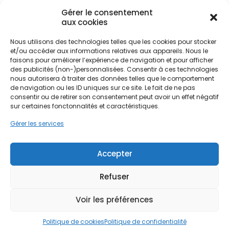
Gérer le consentement
aux cookies
Nous utilisons des technologies telles que les cookies pour stocker
et/ou accéder aux informations relatives aux appareils. Nous le
Quelle est la meilleure
faisons pour améliorer l’expérience de navigation et pour afficher
période pour effectuer un
des publicités (non-)personnalisées. Consentir à ces technologies
nous autorisera à traiter des données telles que le comportement
hydrofuge ?
de navigation ou les ID uniques sur ce site. Le fait de ne pas
consentir ou de retirer son consentement peut avoir un effet négatif
Il est conseillé d’effectuer un
hydrofuge
avant
sur certaines fonctonnalités et caractéristiques.
l’hiver, lorsque les
intempéries
sont les plus
Gérer les services
fréquentes.
Accepter
Nous recommandons d’effectuer ce
traitement
hydrofuge
entre septembre et novembre. Cette
Refuser
période permet un
séchage optimal
du
produit
hydrofuge
, ce qui est crucial. Car il est contre-
indiqué de
pulvériser un hydrofuge
sous la pluie.
Voir les préférences
Politique de cookies
Politique de confidentialité