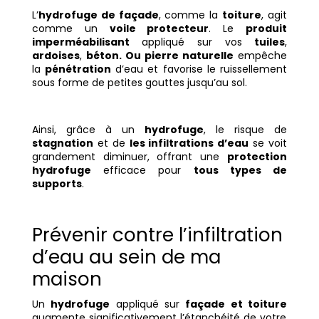
L’
hydrofuge de façade
, comme la
toiture
, agit
comme un
voile protecteur
. Le
produit
imperméabilisant
appliqué sur vos
tuiles
,
ardoises
,
béton. Ou
pierre naturelle
empêche
la
pénétration
d’eau et favorise le ruissellement
sous forme de petites gouttes jusqu’au sol.
Ainsi, grâce à un
hydrofuge
, le risque de
stagnation
et de
les infiltrations d’eau
se voit
grandement diminuer, offrant une
protection
hydrofuge
efficace pour
tous types de
supports
.
Prévenir contre l’infiltration
d’eau au sein de ma
maison
Un
hydrofuge
appliqué sur
façade et toiture
augmente significativement l’étanchéité de votre