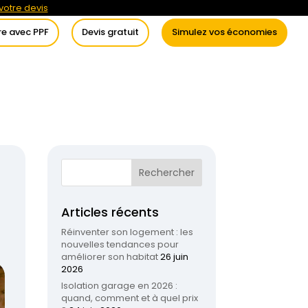
otre devis
re avec PPF
Devis gratuit
Simulez vos économies
itement de l’eau
Conseils
Articles récents
Réinventer son logement : les
nouvelles tendances pour
améliorer son habitat
26 juin
2026
Isolation garage en 2026 :
quand, comment et à quel prix