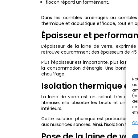
flocon réparti uniformément.
Dans les combles aménagés ou combles am
thermique et acoustique efficace, tout en 
Épaisseur et performa
L’épaisseur de la laine de verre, exprimée
retrouve couramment des épaisseurs de 45 
Plus l’épaisseur est importante, plus la ré
la consommation d’énergie. Une bonne isola
chauffage.
Nou
Isolation thermique et
acc
amé
(no
La laine de verre est un isolant très effic
des
fibreuse, elle absorbe les bruits et améli
ce 
intérieurs.
eff
Cette isolation phonique est particulièrem
Gér
aux nuisances sonores. Ainsi, l’isolation the
Pose de la laine de verre