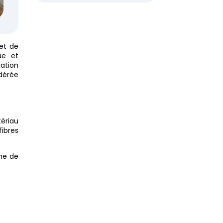
 et de
ue et
lation
idérée
tériau
fibres
ine de