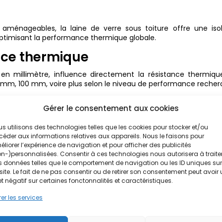
énageables, la laine de verre sous toiture offre une isol
optimisant la performance thermique globale.
nce thermique
 en millimètre, influence directement la résistance thermiqu
mm, 100 mm, voire plus selon le niveau de performance recher
sistance thermique augmente, ce qui améliore la performance et 
Gérer le consentement aux cookies
tion permet ainsi d’obtenir une meilleure isolation avec moi
s utilisons des technologies telles que les cookies pour stocker et/ou
 acoustique
éder aux informations relatives aux appareils. Nous le faisons pour
liorer l’expérience de navigation et pour afficher des publicités
n-)personnalisées. Consentir à ces technologies nous autorisera à traite
ace, mais aussi un excellent isolant phonique. Grâce à sa str
 données telles que le comportement de navigation ou les ID uniques sur
ore le confort acoustique, notamment dans les cloisons et les
site. Le fait de ne pas consentir ou de retirer son consentement peut avoir
et négatif sur certaines fonctonnalités et caractéristiques.
ent appréciée dans les logements collectifs ou les maisons ex
er les services
rmique et acoustique contribue à un confort durable au quotidien
 : ce qu’il faut savoir