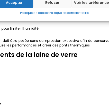
Accepter
Refuser
Voir les préférenc
n pour garantir une isolation efficace. La laine de verre nécessite
Politique de cookies
Politique de confidentialité
 pour limiter l’humidité.
son doit être posée sans compression excessive afin de conserv
uire les performances et créer des ponts thermiques.
nts de la laine de verre
e.