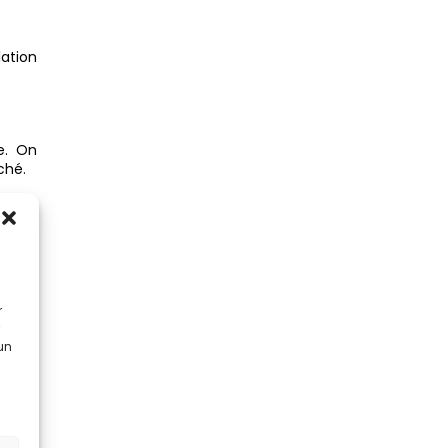
ation
e. On
ché.
limite
ns de
r
ucture
 murs
 un
posées
.