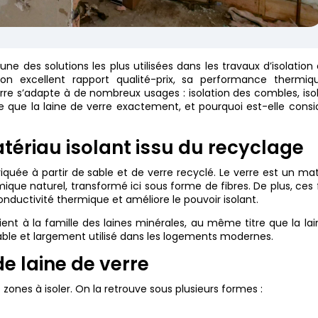
l’une des solutions les plus utilisées dans les travaux d’isolation
on excellent rapport qualité-prix, sa performance thermiq
erre s’adapte à de nombreux usages : isolation des combles, iso
ce que la laine de verre exactement, et pourquoi est-elle cons
atériau isolant issu du recyclage
riquée à partir de sable et de verre recyclé. Le verre est un ma
rmique naturel, transformé ici sous forme de fibres. De plus, ces 
conductivité thermique et améliore le pouvoir isolant.
ent à la famille des laines minérales, au même titre que la la
clable et largement utilisé dans les logements modernes.
de laine de verre
s zones à isoler. On la retrouve sous plusieurs formes :