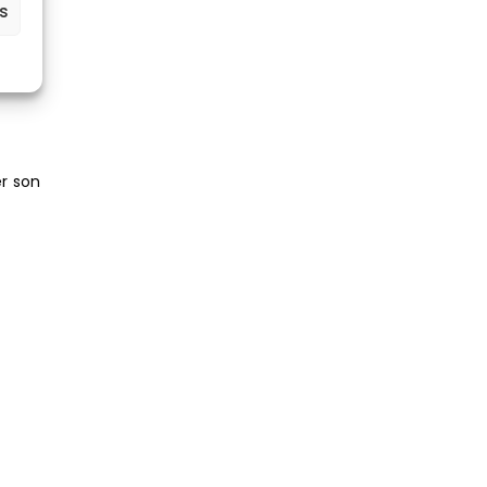
es
 :
er son