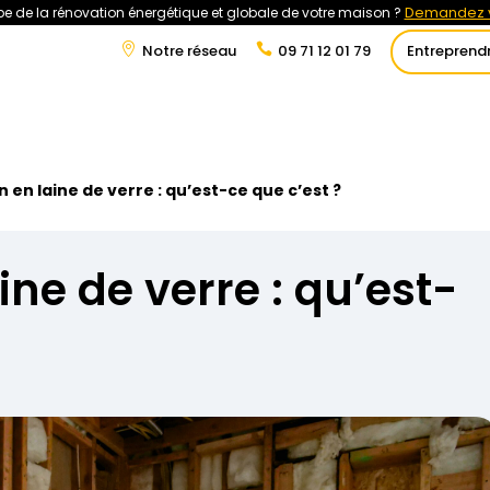
Demandez v
e de la rénovation énergétique et globale de votre maison ?
Notre réseau
09 71 12 01 79
Entreprend
t
Rénovation Énergétique
Énergies Renouvelables
Tra
n en laine de verre : qu’est-ce que c’est ?
aine de verre : qu’est-