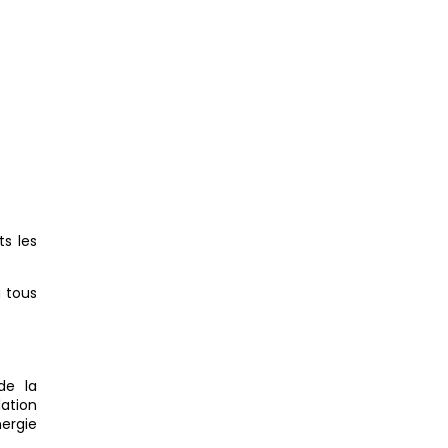
ts les
 tous
de la
ation
nergie