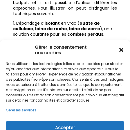
budget, et il est possible d’utiliser différentes
approches. Pour illustrer, on peut distinguer les
techniques suivantes:
L’épandage d’
isolant
en vrac (
ouate de
cellulose
,
laine de roche
,
laine de verre
), une
solution courante pour les
combles perdus
.
La pose de
panneaux isolants
ou la projection
Gérer le consentement
de
laine
, des solutions adaptées pour les
combles
aux cookies
aménagés
.
Nous utilisons des technologies telles que les cookies pour stocker
et/ou accéder aux informations relatives aux appareils. Nous le
faisons pour améliorer l’expérience de navigation et pour afficher
Matériaux recommandés pour
des publicités (non-)personnalisées. Consentir à ces technologies
l’isolation des combles
nous autorisera à traiter des données telles que le comportement
de navigation ou les ID uniques sur ce site. Le fait de ne pas
Pour l’
isolation des combles
, divers
matériaux
consentir ou de retirer son consentement peut avoir un effet négatif
sur certaines fonctonnalités et caractéristiques.
sont recommandés en fonction de leur
résistance thermique
et de leurs
Gérer les services
caractéristiques. La
laine de verre
, la
laine de
roche
, la
ouate de cellulose
et la
laine de bois
sont des options populaires. Le choix dépendra de
Accepter
vos priorités en termes de
performance