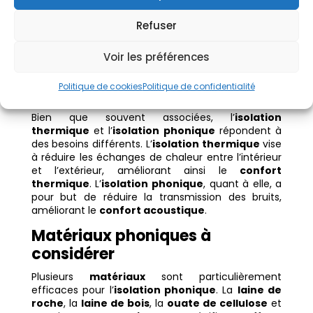
thermique
, d’
isolation phonique
et d’impact
environnemental.
Refuser
Isolation phonique :
Voir les préférences
complément de l’isolation
Politique de cookies
Politique de confidentialité
thermique
Bien que souvent associées, l’
isolation
thermique
et l’
isolation phonique
répondent à
des besoins différents. L’
isolation thermique
vise
à réduire les échanges de chaleur entre l’intérieur
et l’extérieur, améliorant ainsi le
confort
thermique
. L’
isolation phonique
, quant à elle, a
pour but de réduire la transmission des bruits,
améliorant le
confort acoustique
.
Matériaux phoniques à
considérer
Plusieurs
matériaux
sont particulièrement
efficaces pour l’
isolation phonique
. La
laine de
roche
, la
laine de bois
, la
ouate de cellulose
et