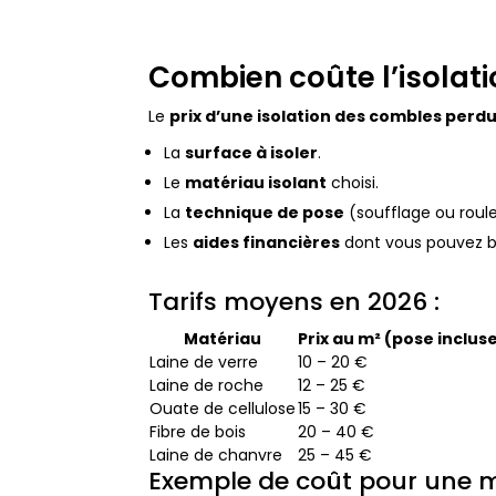
Combien coûte l’isolat
Le
prix d’une isolation des combles perd
La
surface à isoler
.
Le
matériau isolant
choisi.
La
technique de pose
(soufflage ou roul
Les
aides financières
dont vous pouvez bé
Tarifs moyens en 2026 :
Matériau
Prix au m² (pose inclus
Laine de verre
10 – 20 €
Laine de roche
12 – 25 €
Ouate de cellulose
15 – 30 €
Fibre de bois
20 – 40 €
Laine de chanvre
25 – 45 €
Exemple de coût pour une m