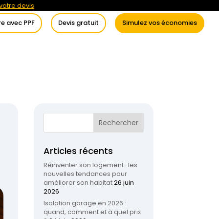
otre devis
re avec PPF
Devis gratuit
Simulez vos économies
itement de l’eau
Conseils
Articles récents
Réinventer son logement : les
nouvelles tendances pour
améliorer son habitat
26 juin
2026
Isolation garage en 2026 :
quand, comment et à quel prix