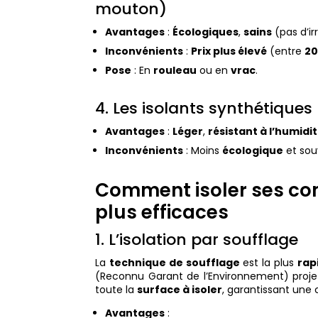
mouton)
Avantages
:
Écologiques
,
sains
(pas d’ir
Inconvénients
:
Prix plus élevé
(entre
20
Pose
: En
rouleau
ou en
vrac
.
4. Les isolants synthétique
Avantages
:
Léger
,
résistant à l’humidi
Inconvénients
: Moins
écologique
et sou
Comment isoler ses com
plus efficaces
1. L’isolation par soufflage
La
technique de soufflage
est la plus
rap
(Reconnu Garant de l’Environnement) proj
toute la
surface à isoler
, garantissant un
Avantages
: