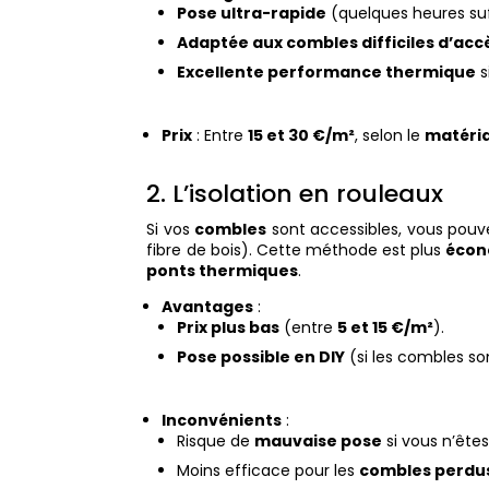
Pose ultra-rapide
(quelques heures suf
Adaptée aux combles difficiles d’acc
Excellente performance thermique
si
Prix
: Entre
15 et 30 €/m²
, selon le
matéri
2. L’isolation en rouleaux
Si vos
combles
sont accessibles, vous pouv
fibre de bois). Cette méthode est plus
écon
ponts thermiques
.
Avantages
:
Prix plus bas
(entre
5 et 15 €/m²
).
Pose possible en DIY
(si les combles son
Inconvénients
:
Risque de
mauvaise pose
si vous n’ête
Moins efficace pour les
combles perdu