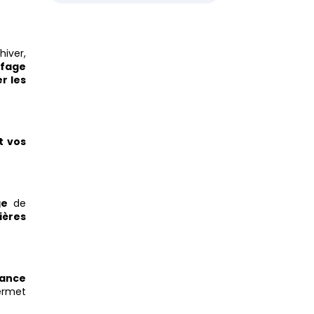
iver,
fage
er les
t vos
ge
de
ières
mance
rmet