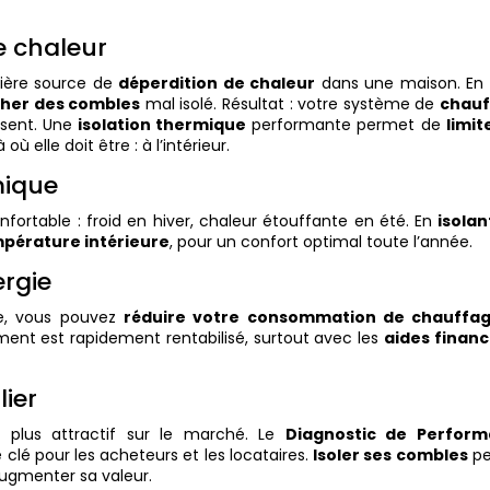
de chaleur
ière source de
déperdition de chaleur
dans une maison. En h
cher des combles
mal isolé. Résultat : votre système de
chauf
sent. Une
isolation thermique
performante permet de
limit
où elle doit être : à l’intérieur.
mique
ortable : froid en hiver, chaleur étouffante en été. En
isolan
pérature intérieure
, pour un confort optimal toute l’année.
ergie
e, vous pouvez
réduire votre consommation de chauffa
sement est rapidement rentabilisé, surtout avec les
aides financ
lier
 plus attractif sur le marché. Le
Diagnostic de Perfor
 clé pour les acheteurs et les locataires.
Isoler ses combles
pe
augmenter sa valeur.