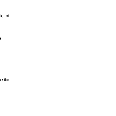
?
ix
, et
0
ertie