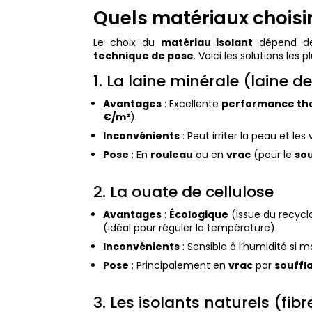
Quels matériaux choisir
Le choix du
matériau isolant
dépend de 
technique de pose
. Voici les solutions les 
1. La laine minérale (laine d
Avantages
: Excellente
performance th
€/m²
).
Inconvénients
: Peut irriter la peau et les
Pose
: En
rouleau
ou en
vrac
(pour le
so
2. La ouate de cellulose
Avantages
:
Écologique
(issue du recycl
(idéal pour réguler la température).
Inconvénients
: Sensible à l’humidité si m
Pose
: Principalement en
vrac
par
souffl
3. Les isolants naturels (fib