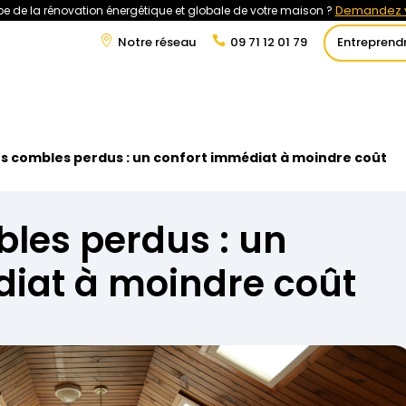
Demandez v
e de la rénovation énergétique et globale de votre maison ?
Notre réseau
09 71 12 01 79
Entreprend
t
Rénovation Énergétique
Énergies Renouvelables
Tra
les combles perdus : un confort immédiat à moindre coût
bles perdus : un
diat à moindre coût