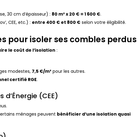
se, 30 cm d’épaisseur) :
80 m² x 20 € = 1 600 €
.
’, CEE, etc.) :
entre 400 € et 800 €
selon votre éligibilité.
es pour isoler ses combles perdus
ire le coût de l’isolation
:
ges modestes,
7,5 €/m²
pour les autres.
nel certifié RGE
.
es d’Énergie (CEE)
nus.
certains ménages peuvent
bénéficier d’une isolation quasi
o)