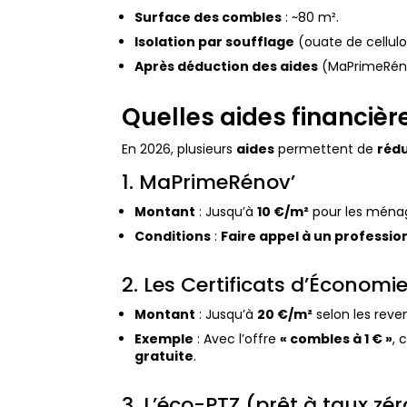
Surface des combles
: ~80 m².
Isolation par soufflage
(ouate de cellulo
Après déduction des aides
(MaPrimeRénov
Quelles aides financièr
En 2026, plusieurs
aides
permettent de
rédu
1. MaPrimeRénov’
Montant
: Jusqu’à
10 €/m²
pour les ména
Conditions
:
Faire appel à un profession
2. Les Certificats d’Économi
Montant
: Jusqu’à
20 €/m²
selon les reve
Exemple
: Avec l’offre
« combles à 1 € »
, 
gratuite
.
3. L’éco-PTZ (prêt à taux zér