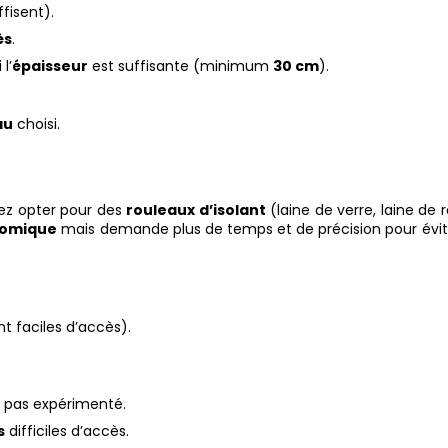
fisent).
ès
.
 l’
épaisseur
est suffisante (minimum
30 cm
).
au
choisi.
ez opter pour des
rouleaux d’isolant
(laine de verre, laine de 
omique
mais demande plus de temps et de précision pour évite
t faciles d’accès).
s pas expérimenté.
s
difficiles d’accès.