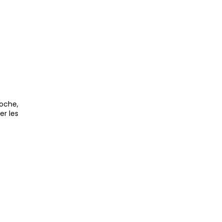
roche,
r les