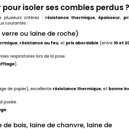
 pour isoler ses combles perdus 
plusieurs critères :
résistance thermique
,
épaisseur
,
pr
plus courantes :
e verre ou laine de roche)
ermique
,
résistance au feu
, et
prix abordable
(entre
10 et 2
 voies respiratoires lors de la pose.
ufflage
).
age de papier), excellente
résistance thermique
, et
bonne in
al posée.
age
.
re de bois, laine de chanvre, laine de