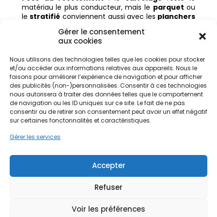
matériau le plus conducteur, mais le
parquet
ou
le
stratifié
conviennent aussi avec les
planchers
chauffants basse température
.
Gérer le consentement
aux cookies
Il existe également des
kits plancher chauffant
ou des
planchers chauffants secs
, adaptés aux
Nous utilisons des technologies telles que les cookies pour stocker
rénovations légères, permettant une pose sans
et/ou accéder aux informations relatives aux appareils. Nous le
faisons pour améliorer l’expérience de navigation et pour afficher
chape épaisse.
des publicités (non-)personnalisées. Consentir à ces technologies
Les avantages du
nous autorisera à traiter des données telles que le comportement
de navigation ou les ID uniques sur ce site. Le fait de ne pas
plancher chauffant
consentir ou de retirer son consentement peut avoir un effet négatif
sur certaines fonctonnalités et caractéristiques.
Il
offre
de
nombreux avantages
par rapport aux
Gérer les services
radiateurs
ou autres
systèmes de chauffage
traditionnels :
Diffusion homogène de la chaleur
dans
Accepter
toutes les pièces.
Confort thermique
constant grâce à une
Refuser
chaleur douce
et naturelle.
Gain d’espace
: aucun appareil visible sur les
Voir les préférences
murs.