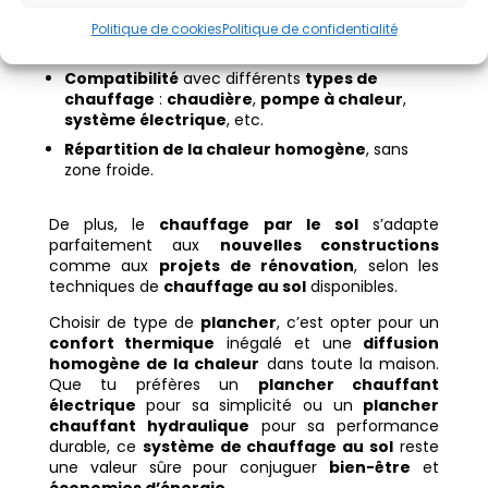
Économies d’énergie
importantes, surtout
Politique de cookies
Politique de confidentialité
avec une installation
basse température
.
Compatibilité
avec différents
types de
chauffage
:
chaudière
,
pompe à chaleur
,
système électrique
, etc.
Répartition de la chaleur homogène
, sans
zone froide.
De plus, le
chauffage par le sol
s’adapte
parfaitement aux
nouvelles constructions
comme aux
projets de rénovation
, selon les
techniques de
chauffage au sol
disponibles.
Choisir de type de
plancher
, c’est opter pour un
confort thermique
inégalé et une
diffusion
homogène de la chaleur
dans toute la maison.
Que tu préfères un
plancher chauffant
électrique
pour sa simplicité ou un
plancher
chauffant hydraulique
pour sa performance
durable, ce
système de chauffage au sol
reste
une valeur sûre pour conjuguer
bien-être
et