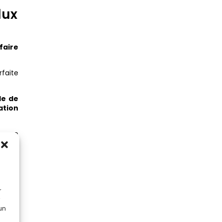
lux
faire
faite
e de
ation
 comme
r
a plus
 un