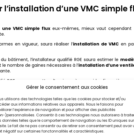
 l’installation d’une VMC simple f
er une VMC simple flux
eux-mêmes, mieux vaut cependant
te.
ormes en vigueur, saura réaliser l’
installation de VMC
en par
 du bâtiment, l’installateur qualifié RGE saura estimer le
modèl
t le nombre de gaines nécessaires à l’
installation d’une ventil
ante.
ualifié RGE vous permettra d’avoir accès aux aides financières
ation de VMC
.
Gérer le consentement aux cookies
VMC simple flux en construction
s utilisons des technologies telles que les cookies pour stocker et/ou
éder aux informations relatives aux appareils. Nous le faisons pour
liorer l’expérience de navigation et pour afficher des publicités
n-)personnalisées. Consentir à ces technologies nous autorisera à traite
 données telles que le comportement de navigation ou les ID uniques sur
éfinit en amont le
type de VMC
à poser. Le professionnel RGE n’
site. Le fait de ne pas consentir ou de retirer son consentement peut avoir
our la
pose d’une VMC simple flux
.
et négatif sur certaines fonctonnalités et caractéristiques.