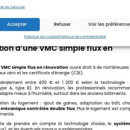
le neuf varie entre 400 € et 1 700 €. Cette large fourchette d
er les services
MC
choisi :
VMC simple flux autoréglable
,
VMC simple
 flux
pour les projets visant un meilleur rendement.
surée par l’entreprise d’électricité ou de plomberie et le
prix 
Accepter
Refuser
Voir les préférenc
ndant, l’installation d’une
VMC double flux
coûte plus cher : 
elà de 2 500 €.
Politique de cookies
Politique de confidentialité
ation d’une VMC simple flux en
e VMC simple flux en rénovation
ouvre droit à de nombreuses 
ux zéro et les certificats d’énergie (C2E).
néralement entre 400 € et 1 200 € selon la technologie 
pe A, type B). En rénovation, les professionnels recomma
’adapte mieux à l’humidité, surtout dans les anciens bâtiments.
tion du logement : ajout de gaines, adaptation au bâti, cho
n mécanique contrôlée double flux
. Plus le logement est com
mente.
te de prendre en compte la technologie choisie, le
systèm
ux), et les éventuels travaux supplémentaires.