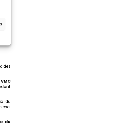
e prix
 flux
d’une
es
le
prix
aides
:
VMC
ndent
ix du
plexe,
e de