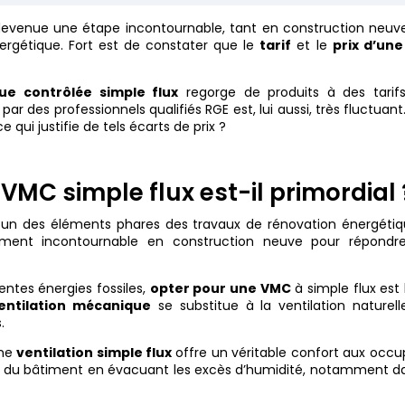
evenue une étape incontournable, tant en construction neuv
ergétique. Fort est de constater que le
tarif
et le
prix d’un
ue contrôlée simple flux
regorge de produits à des tarifs
par des professionnels qualifiés RGE est, lui aussi, très fluctuant
e qui justifie de tels écarts de prix ?
 VMC simple flux est-il primordial 
 un des éléments phares des travaux de rénovation énergétiqu
ment incontournable en construction neuve pour répondr
entes énergies fossiles,
opter pour une VMC
à simple flux est 
entilation mécanique
se substitue à la ventilation naturell
.
une
ventilation simple flux
offre un véritable confort aux occu
t du bâtiment en évacuant les excès d’humidité, notamment da