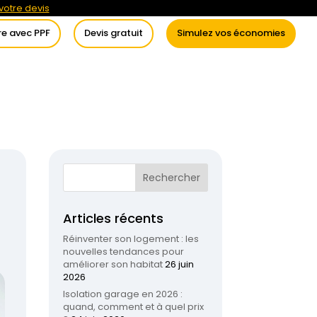
otre devis
re avec PPF
Devis gratuit
Simulez vos économies
itement de l’eau
Conseils
Articles récents
Réinventer son logement : les
nouvelles tendances pour
améliorer son habitat
26 juin
2026
Isolation garage en 2026 :
quand, comment et à quel prix