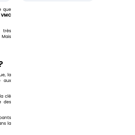
e que
e VMC
 très
. Mais
?
e, la
e aux
la clé
e des
pants
ns la