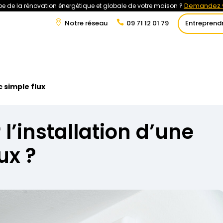
Demandez v
e de la rénovation énergétique et globale de votre maison ?
Notre réseau
09 71 12 01 79
Entreprend
t
Rénovation Énergétique
Énergies Renouvelables
Tra
c simple flux
 l’installation d’une
ux ?