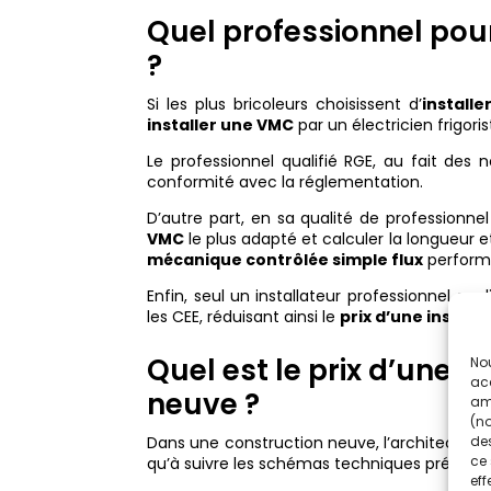
Quel professionnel pour
?
Si les plus bricoleurs choisissent d’
install
installer une VMC
par un électricien frigoris
Le professionnel qualifié RGE, au fait des n
conformité avec la réglementation.
D’autre part, en sa qualité de professionnel
VMC
le plus adapté et calculer la longueur e
mécanique contrôlée simple flux
perform
Enfin, seul un installateur professionnel q
les CEE, réduisant ainsi le
prix d’une install
Quel est le prix d’une 
Nou
acc
neuve ?
amé
(no
des
Dans une construction neuve, l’architecte d
ce 
qu’à suivre les schémas techniques prévus p
eff