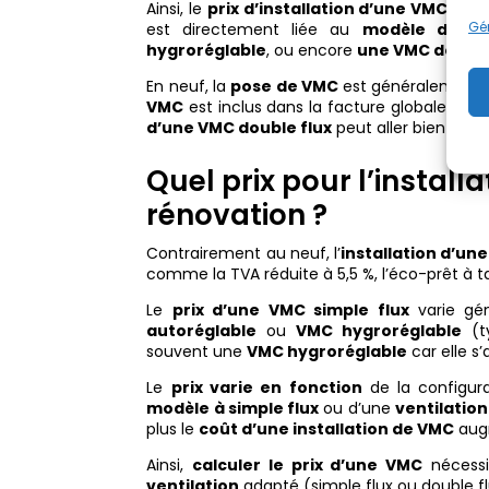
Ainsi, le
prix d’installation d’une VMC
dans 
Gér
est directement liée au
modèle de V
hygroréglable
, ou encore
une VMC double
En neuf, la
pose de VMC
est généralement as
VMC
est inclus dans la facture globale. Cepe
d’une VMC double flux
peut aller bien au-d
Quel prix pour l’install
rénovation ?
Contrairement au neuf, l’
installation d’un
comme la TVA réduite à 5,5 %, l’éco-prêt à ta
Le
prix d’une VMC simple flux
varie gé
autoréglable
ou
VMC hygroréglable
(ty
souvent une
VMC hygroréglable
car elle s
Le
prix varie en fonction
de la configura
modèle à simple flux
ou d’une
ventilatio
plus le
coût d’une installation de VMC
aug
Ainsi,
calculer le prix d’une VMC
nécessi
ventilation
adapté (simple flux ou double fl